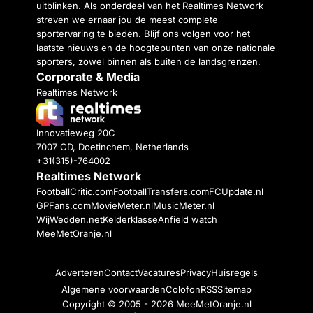
uitblinken. Als onderdeel van het Realtimes Network
streven we ernaar jou de meest complete
sportervaring te bieden. Blijf ons volgen voor het
laatste nieuws en de hoogtepunten van onze nationale
sporters, zowel binnen als buiten de landsgrenzen.
Corporate & Media
Realtimes Network
Innovatieweg 20C
7007 CD, Doetinchem, Netherlands
+31(315)-764002
Realtimes Network
FootballCritic.com
FootballTransfers.com
FCUpdate.nl
GPFans.com
MovieMeter.nl
MusicMeter.nl
WijWedden.net
Kelderklasse
Anfield watch
MeeMetOranje.nl
Adverteren
Contact
Vacatures
Privacy
Huisregels
Algemene voorwaarden
Colofon
RSS
Sitemap
Copyright © 2005 - 2026
MeeMetOranje.nl