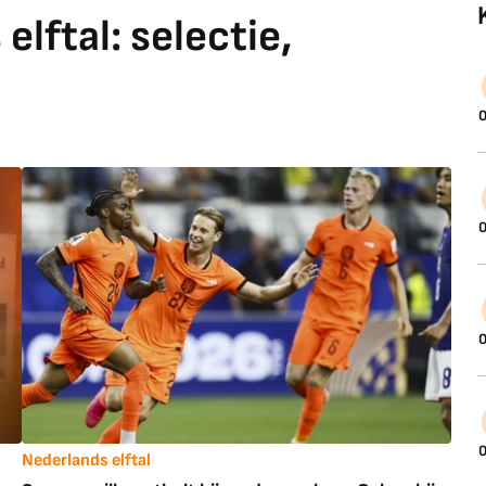
lftal: selectie,
0
0
0
0
Nederlands elftal