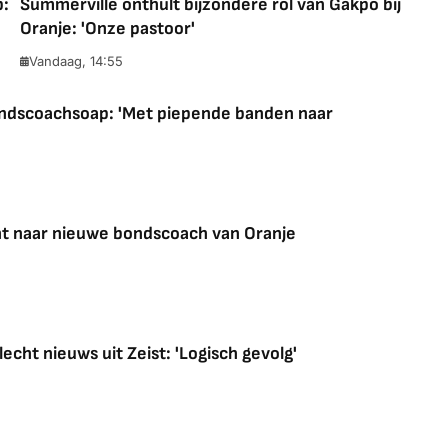
p:
Summerville onthult bijzondere rol van Gakpo bij
Oranje: 'Onze pastoor'
Vandaag, 14:55
 bondscoachsoap: 'Met piepende banden naar
ht naar nieuwe bondscoach van Oranje
lecht nieuws uit Zeist: 'Logisch gevolg'