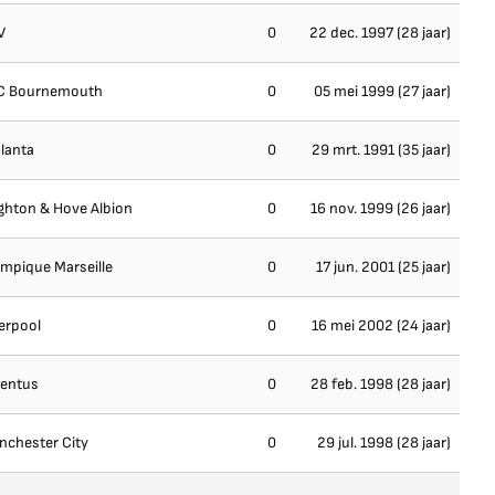
V
0
22 dec. 1997 (28 jaar)
C Bournemouth
0
05 mei 1999 (27 jaar)
lanta
0
29 mrt. 1991 (35 jaar)
ghton & Hove Albion
0
16 nov. 1999 (26 jaar)
ympique Marseille
0
17 jun. 2001 (25 jaar)
erpool
0
16 mei 2002 (24 jaar)
ventus
0
28 feb. 1998 (28 jaar)
nchester City
0
29 jul. 1998 (28 jaar)