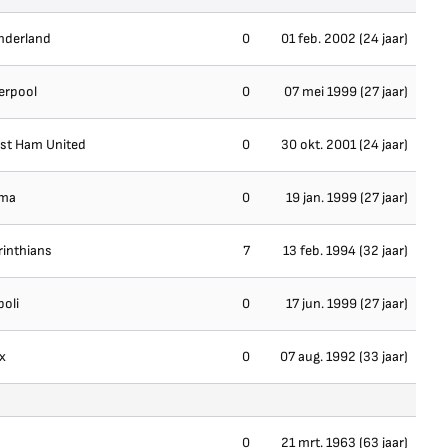
nderland
0
01 feb. 2002 (24 jaar)
erpool
0
07 mei 1999 (27 jaar)
st Ham United
0
30 okt. 2001 (24 jaar)
ma
0
19 jan. 1999 (27 jaar)
rinthians
7
13 feb. 1994 (32 jaar)
oli
0
17 jun. 1999 (27 jaar)
x
0
07 aug. 1992 (33 jaar)
0
21 mrt. 1963 (63 jaar)