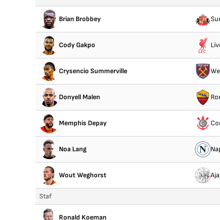
Brian Brobbey
Su
Cody Gakpo
Liv
Crysencio Summerville
We
Donyell Malen
Ro
Memphis Depay
Co
Noa Lang
Nap
Wout Weghorst
Aja
Staf
Ronald Koeman