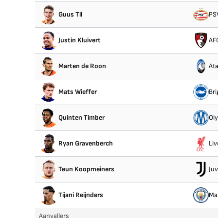
Guus Til
PS
Justin Kluivert
AF
Marten de Roon
Ata
Mats Wieffer
Bri
Quinten Timber
Ol
Ryan Gravenberch
Liv
Teun Koopmeiners
Ju
Tijani Reijnders
Ma
Aanvallers