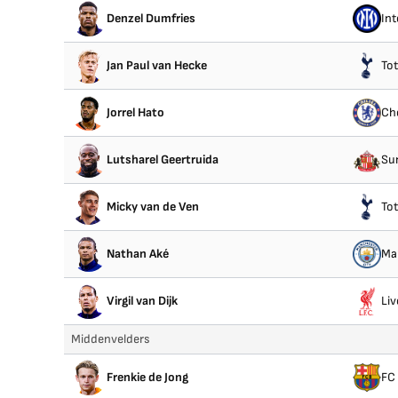
Denzel Dumfries
Int
Jan Paul van Hecke
To
Jorrel Hato
Ch
Lutsharel Geertruida
Su
Micky van de Ven
To
Nathan Aké
Ma
Virgil van Dijk
Liv
Middenvelders
Frenkie de Jong
FC