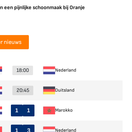
 een pijnlijke schoonmaak bij Oranje
r nieuws
18:00
Nederland
20:45
Duitsland
1
1
Marokko
1
3
Nederland