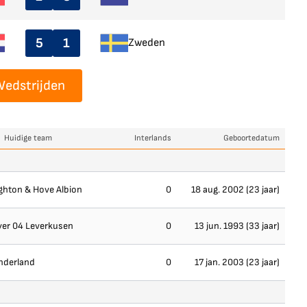
5
1
Zweden
Wedstrijden
Huidige team
Interlands
Geboortedatum
ghton & Hove Albion
0
18 aug. 2002 (23 jaar)
yer 04 Leverkusen
0
13 jun. 1993 (33 jaar)
nderland
0
17 jan. 2003 (23 jaar)