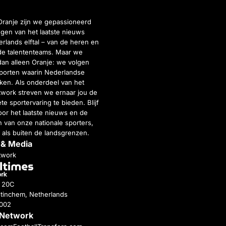
Oranje zijn we gepassioneerd
gen van het laatste nieuws
rlands elftal – van de heren en
de talententeams. Maar we
dan alleen Oranje: we volgen
porten waarin Nederlandse
inken. Als onderdeel van het
twork streven we ernaar jou de
e sportervaring te bieden. Blijf
or het laatste nieuws en de
 van onze nationale sporters,
 als buiten de landsgrenzen.
 & Media
twork
g 20C
tinchem, Netherlands
4002
 Network