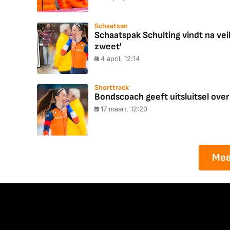
Schaatsen
Schaatspak Schulting vindt na vei
zweet'
4 april, 12:14
Shorttrack
Bondscoach geeft uitsluitsel ove
17 maart, 12:20
Mee