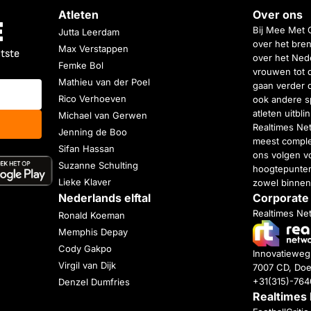
Atleten
Over ons
Bij Mee Met 
Jutta Leerdam
over het bren
Max Verstappen
atste
over het Nede
Femke Bol
vrouwen tot 
Mathieu van der Poel
gaan verder 
Rico Verhoeven
ook andere s
atleten uitbl
Michael van Gerwen
Realtimes Ne
Jenning de Boo
meest complet
Sifan Hassan
ons volgen vo
Suzanne Schulting
hoogtepunten
Lieke Klaver
zowel binnen
Nederlands elftal
Corporate
Realtimes Ne
Ronald Koeman
Memphis Depay
Cody Gakpo
Innovatiewe
Virgil van Dijk
7007 CD, Doe
+31(315)-76
Denzel Dumfries
Realtimes