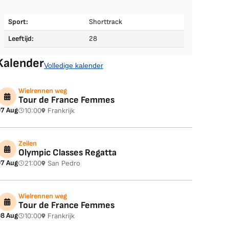
Sport:
Shorttrack
Leeftijd:
28
Kalender
Volledige kalender
Wielrennen weg
Tour de France Femmes
7 Aug
10:00
Frankrijk
Zeilen
Olympic Classes Regatta
7 Aug
21:00
San Pedro
Wielrennen weg
Tour de France Femmes
8 Aug
10:00
Frankrijk