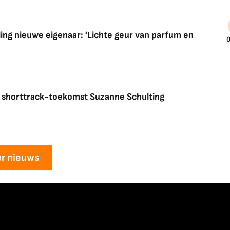
ling nieuwe eigenaar: 'Lichte geur van parfum en
0
r shorttrack-toekomst Suzanne Schulting
r nieuws