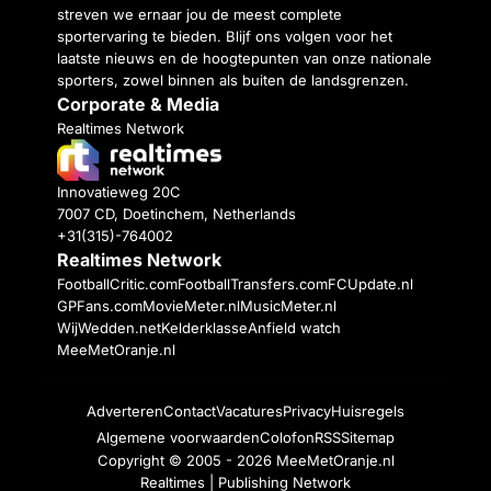
streven we ernaar jou de meest complete
sportervaring te bieden. Blijf ons volgen voor het
laatste nieuws en de hoogtepunten van onze nationale
sporters, zowel binnen als buiten de landsgrenzen.
Corporate & Media
Realtimes Network
Innovatieweg 20C
7007 CD, Doetinchem, Netherlands
+31(315)-764002
Realtimes Network
FootballCritic.com
FootballTransfers.com
FCUpdate.nl
GPFans.com
MovieMeter.nl
MusicMeter.nl
WijWedden.net
Kelderklasse
Anfield watch
MeeMetOranje.nl
Adverteren
Contact
Vacatures
Privacy
Huisregels
Algemene voorwaarden
Colofon
RSS
Sitemap
Copyright © 2005 - 2026
MeeMetOranje.nl
Realtimes | Publishing Network