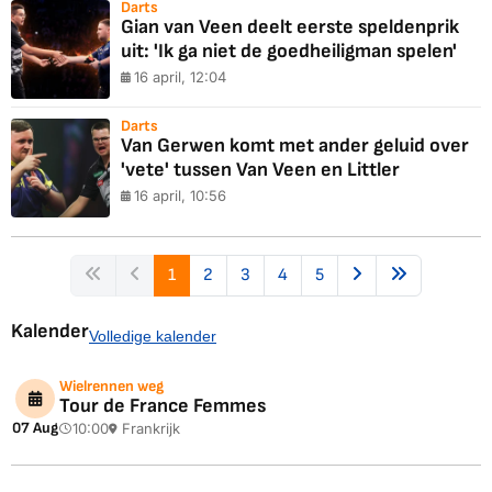
Darts
Gian van Veen deelt eerste speldenprik
uit: 'Ik ga niet de goedheiligman spelen'
16 april, 12:04
Darts
Van Gerwen komt met ander geluid over
'vete' tussen Van Veen en Littler
16 april, 10:56
1
2
3
4
5
Kalender
Volledige kalender
Wielrennen weg
Tour de France Femmes
07 Aug
10:00
Frankrijk