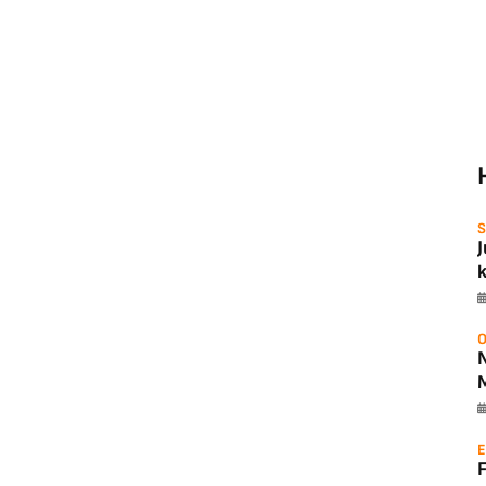
S
O
E