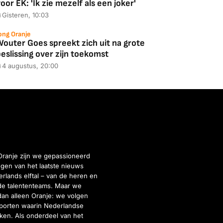
oor EK: 'Ik zie mezelf als een joker'
Gisteren, 10:03
ong Oranje
Wouter Goes spreekt zich uit na grote
eslissing over zijn toekomst
4 augustus, 20:00
Oranje zijn we gepassioneerd
gen van het laatste nieuws
rlands elftal – van de heren en
de talententeams. Maar we
dan alleen Oranje: we volgen
porten waarin Nederlandse
inken. Als onderdeel van het