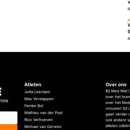
v
J
b
Atleten
Over ons
Bij Mee Met 
Jutta Leerdam
over het bren
Max Verstappen
atste
over het Nede
Femke Bol
vrouwen tot 
Mathieu van der Poel
gaan verder 
Rico Verhoeven
ook andere s
atleten uitbl
Michael van Gerwen