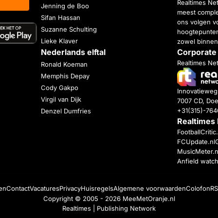
Realtimes Ne
Jenning de Boo
meest complet
Sifan Hassan
ons volgen vo
Suzanne Schulting
hoogtepunten
Lieke Klaver
zowel binnen
Nederlands elftal
Corporate
Realtimes Ne
Ronald Koeman
Memphis Depay
Cody Gakpo
Innovatiewe
Virgil van Dijk
7007 CD, Doe
+31(315)-76
Denzel Dumfries
Realtimes
FootballCriti
FCUpdate.nl
MusicMeter.n
Anfield watc
en
Contact
Vacatures
Privacy
Huisregels
Algemene voorwaarden
Colofon
RS
Copyright © 2005 - 2026
MeeMetOranje.nl
Realtimes | Publishing Network