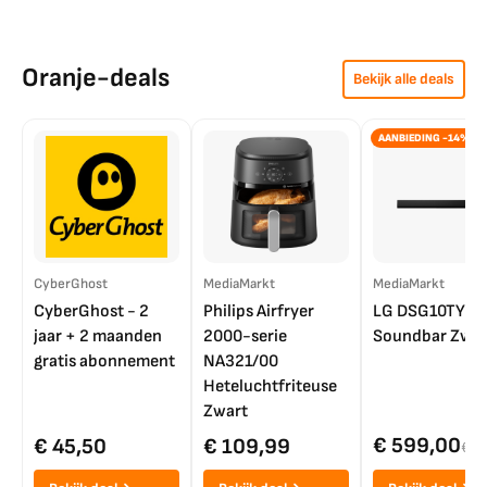
Oranje-deals
Bekijk alle deals
AANBIEDING -14%
CyberGhost
MediaMarkt
MediaMarkt
CyberGhost - 2
Philips Airfryer
LG DSG10TY
jaar + 2 maanden
2000-serie
Soundbar Zwar
gratis abonnement
NA321/00
Heteluchtfriteuse
Zwart
€ 599,00
€ 45,50
€ 109,99
€ 7