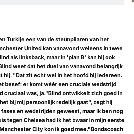
en Turkije een van de steunpilaren van het
anchester United kan vanavond weleens in twee
ind als linksback, maar in 'plan B' kan hij ook
lind weet dat het duel van vanavond belangrijk
 hij. "Dat zit echt wel in het hoofd bij iedereen.
et besef: er komt wéér een cruciale wedstrijd
d cruciaal was, ja."Blind ontwikkelt zich goed in
t bij mij persoonlijk redelijk gaat", zegt hij
jke fases en wedstrijden geweest, maar ik ben nog
is tegen Chelsea had ik het zwaar in mijn eerste
n Manchester City kon ik goed mee."Bondscoach