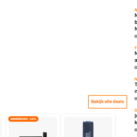
N
N
F
N
T
Bekijk alle deals
S
AANBIEDING -14%