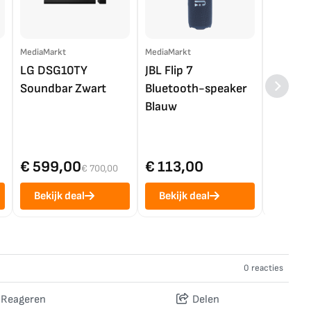
MediaMarkt
MediaMarkt
EP.nl
LG DSG10TY
JBL Flip 7
LG OL
Soundbar Zwart
Bluetooth-speaker
4K TV (
Blauw
€ 599,00
€ 113,00
€ 1.0
€ 700,00
Bekijk deal
Bekijk deal
Bekij
0 reacties
Reageren
Delen