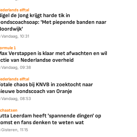
ederlands elftal
igel de Jong krijgt harde tik in
bondscoachsoap: 'Met piepende banden naar
Noordwijk'
Vandaag, 10:31
ormule 1
Max Verstappen is klaar met afwachten en wil
actie van Nederlandse overheid
Vandaag, 09:38
ederlands elftal
otale chaos bij KNVB in zoektocht naar
nieuwe bondscoach van Oranje
Vandaag, 08:53
chaatsen
Jutta Leerdam heeft 'spannende dingen' op
komst en fans denken te weten wat
Gisteren, 11:15