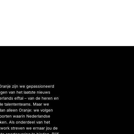
Oranje zijn we gepassioneerd
gen van het laatste nieuws
rlands elftal – van de heren en
de talententeams. Maar we
dan alleen Oranje: we volgen
porten waarin Nederlandse
inken. Als onderdeel van het
twork streven we ernaar jou de
e sportervaring te bieden. Blijf