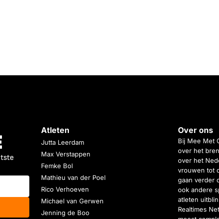
Atleten
Over ons
Bij Mee Met 
Jutta Leerdam
over het bren
Max Verstappen
atste
over het Nede
Femke Bol
vrouwen tot 
Mathieu van der Poel
gaan verder 
Rico Verhoeven
ook andere s
atleten uitbl
Michael van Gerwen
Realtimes Ne
Jenning de Boo
meest complet