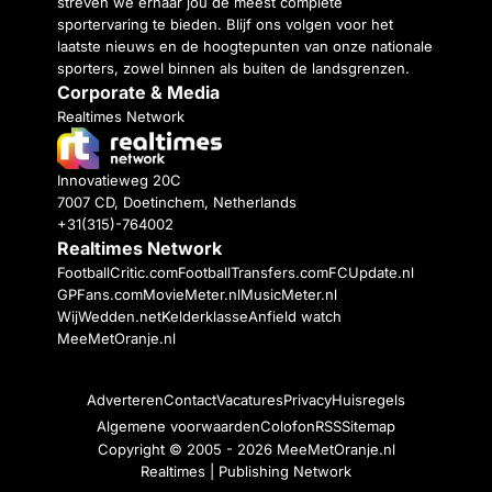
streven we ernaar jou de meest complete
sportervaring te bieden. Blijf ons volgen voor het
laatste nieuws en de hoogtepunten van onze nationale
sporters, zowel binnen als buiten de landsgrenzen.
Corporate & Media
Realtimes Network
Innovatieweg 20C
7007 CD, Doetinchem, Netherlands
+31(315)-764002
Realtimes Network
FootballCritic.com
FootballTransfers.com
FCUpdate.nl
GPFans.com
MovieMeter.nl
MusicMeter.nl
WijWedden.net
Kelderklasse
Anfield watch
MeeMetOranje.nl
Adverteren
Contact
Vacatures
Privacy
Huisregels
Algemene voorwaarden
Colofon
RSS
Sitemap
Copyright © 2005 - 2026
MeeMetOranje.nl
Realtimes | Publishing Network