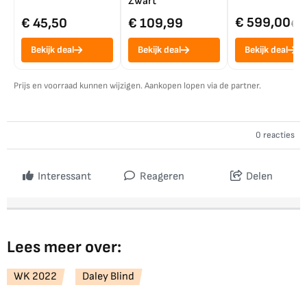
Zwart
€ 599,00
€ 45,50
€ 109,99
€ 7
Bekijk deal
Bekijk deal
Bekijk deal
Prijs en voorraad kunnen wijzigen. Aankopen lopen via de partner.
0 reacties
Interessant
Reageren
Delen
Lees meer over:
WK 2022
Daley Blind