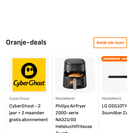
Oranje-deals
Bekijk alle deals
AANBIEDING -14%
CyberGhost
MediaMarkt
MediaMarkt
CyberGhost - 2
Philips Airfryer
LG DSG10TY
jaar + 2 maanden
2000-serie
Soundbar Zwar
gratis abonnement
NA321/00
Heteluchtfriteuse