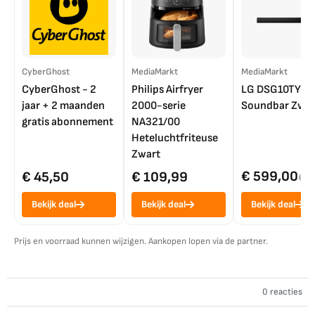
CyberGhost
MediaMarkt
MediaMarkt
CyberGhost - 2
Philips Airfryer
LG DSG10TY
jaar + 2 maanden
2000-serie
Soundbar Zwar
gratis abonnement
NA321/00
Heteluchtfriteuse
Zwart
€ 599,00
€ 45,50
€ 109,99
€ 7
Bekijk deal
Bekijk deal
Bekijk deal
Prijs en voorraad kunnen wijzigen. Aankopen lopen via de partner.
0 reacties