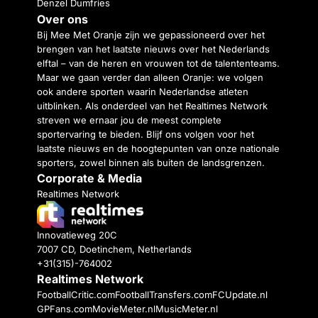
Denzel Dumfries
Over ons
Bij Mee Met Oranje zijn we gepassioneerd over het
brengen van het laatste nieuws over het Nederlands
elftal – van de heren en vrouwen tot de talententeams.
Maar we gaan verder dan alleen Oranje: we volgen
ook andere sporten waarin Nederlandse atleten
uitblinken. Als onderdeel van het Realtimes Network
streven we ernaar jou de meest complete
sportervaring te bieden. Blijf ons volgen voor het
laatste nieuws en de hoogtepunten van onze nationale
sporters, zowel binnen als buiten de landsgrenzen.
Corporate & Media
Realtimes Network
Innovatieweg 20C
7007 CD, Doetinchem, Netherlands
+31(315)-764002
Realtimes Network
FootballCritic.com
FootballTransfers.com
FCUpdate.nl
GPFans.com
MovieMeter.nl
MusicMeter.nl