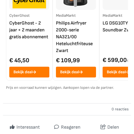
CyberGhost
MediaMarkt
MediaMarkt
CyberGhost - 2
Philips Airfryer
LG DSG10TY
jaar + 2 maanden
2000-serie
Soundbar Zwar
gratis abonnement
NA321/00
Heteluchtfriteuse
Zwart
€ 599,00
€ 45,50
€ 109,99
€ 7
Bekijk deal
Bekijk deal
Bekijk deal
Prijs en voorraad kunnen wijzigen. Aankopen lopen via de partner.
0 reacties
Interessant
Reageren
Delen