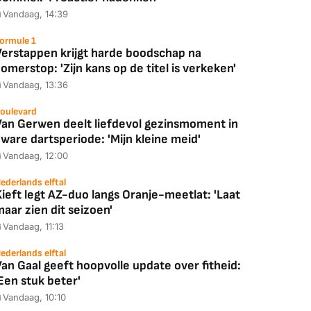
Vandaag, 14:39
Coolblue
MediaMarkt
ormule 1
ED55C56LB
JBL Partybox
Google TV Streame
Verstappen krijgt harde boodschap na
2025)
Ultimate Zwart
4K
omerstop: 'Zijn kans op de titel is verkeken'
Vandaag, 13:36
oulevard
Van Gerwen deelt liefdevol gezinsmoment in
ware dartsperiode: 'Mijn kleine meid'
88,00
€ 1.179,00
€ 89,00
Vandaag, 12:00
k deal
Bekijk deal
Bekijk deal
ederlands elftal
ieft legt AZ-duo langs Oranje-meetlat: 'Laat
aar zien dit seizoen'
Vandaag, 11:13
ederlands elftal
an Gaal geeft hoopvolle update over fitheid:
Een stuk beter'
Vandaag, 10:10