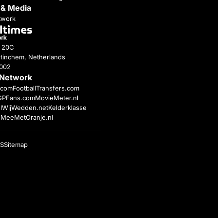
 & Media
twork
g 20C
tinchem, Netherlands
4002
 Network
c.com
FootballTransfers.com
GPFans.com
MovieMeter.nl
l
WijWedden.net
Kelderklasse
h
MeeMetOranje.nl
S
Sitemap