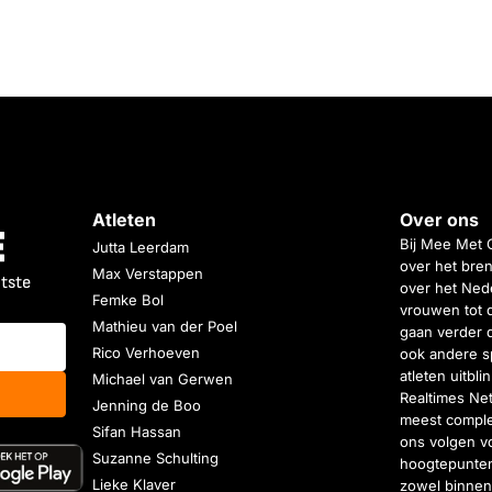
Atleten
Over ons
Bij Mee Met 
Jutta Leerdam
over het bren
Max Verstappen
atste
over het Nede
Femke Bol
vrouwen tot 
Mathieu van der Poel
gaan verder 
Rico Verhoeven
ook andere s
atleten uitbl
Michael van Gerwen
Realtimes Ne
Jenning de Boo
meest complet
Sifan Hassan
ons volgen vo
Suzanne Schulting
hoogtepunten
Lieke Klaver
zowel binnen