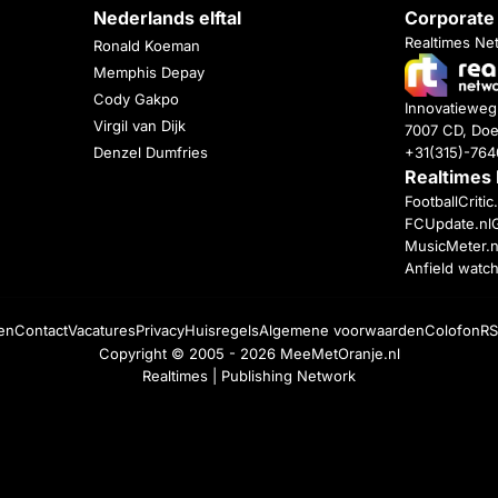
Nederlands elftal
Corporate
Realtimes Ne
Ronald Koeman
Memphis Depay
Cody Gakpo
Innovatiewe
Virgil van Dijk
7007 CD, Doe
+31(315)-76
Denzel Dumfries
Realtimes
FootballCriti
FCUpdate.nl
MusicMeter.n
Anfield watc
en
Contact
Vacatures
Privacy
Huisregels
Algemene voorwaarden
Colofon
RS
Copyright © 2005 - 2026
MeeMetOranje.nl
Realtimes | Publishing Network