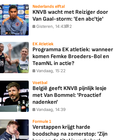
Nederlands elftal
KNVB wacht met Reiziger door
Van Gaal-storm: 'Een abc'tje'
Gisteren, 14:43
2
EK Atletiek
Programma EK atletiek: wanneer
komen Femke Broeders-Bol en
TeamNL in actie?
Vandaag, 15:22
Voetbal
België geeft KNVB pijnlijk lesje
met Van Bommel: 'Proactief
nadenken'
Vandaag, 14:39
Formule 1
Verstappen krijgt harde
boodschap na zomerstop: 'Zijn