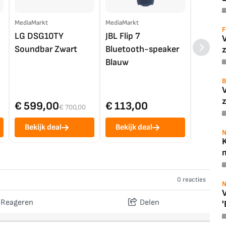
MediaMarkt
MediaMarkt
EP.nl
F
LG DSG10TY
JBL Flip 7
LG OL
Soundbar Zwart
Bluetooth-speaker
4K TV (
z
Blauw
B
z
€ 599,00
€ 113,00
€ 1.0
€ 700,00
Bekijk deal
Bekijk deal
Bekij
N
K
m
0 reacties
N
V
Reageren
Delen
'