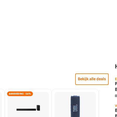
Bekijk alle deals
E
AANBIEDING -14%
V
B