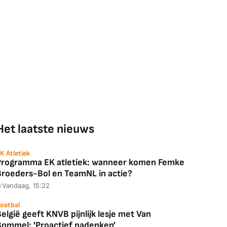
Het laatste nieuws
K Atletiek
Programma EK atletiek: wanneer komen Femke
Broeders-Bol en TeamNL in actie?
Vandaag, 15:22
oetbal
elgië geeft KNVB pijnlijk lesje met Van
Bommel: 'Proactief nadenken'