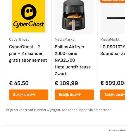
AANBIEDING -14%
CyberGhost
MediaMarkt
MediaMarkt
CyberGhost - 2
Philips Airfryer
LG DSG10TY
jaar + 2 maanden
2000-serie
Soundbar Zwar
gratis abonnement
NA321/00
Heteluchtfriteuse
Zwart
€ 599,00
€ 45,50
€ 109,99
€ 7
Bekijk deal
Bekijk deal
Bekijk deal
Prijs en voorraad kunnen wijzigen. Aankopen lopen via de partner.