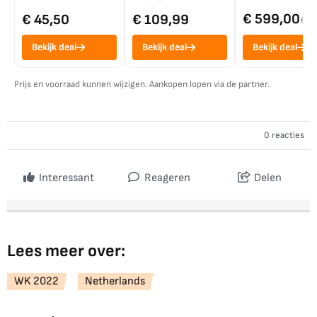
€ 599,00
€ 45,50
€ 109,99
€ 7
Bekijk deal
Bekijk deal
Bekijk deal
Prijs en voorraad kunnen wijzigen. Aankopen lopen via de partner.
0 reacties
Interessant
Reageren
Delen
Lees meer over:
WK 2022
Netherlands