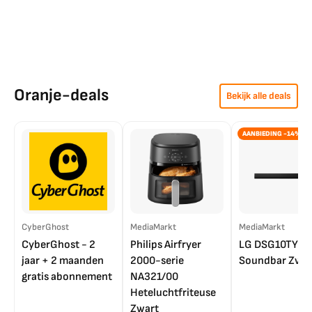
Oranje-deals
Bekijk alle deals
AANBIEDING -14%
CyberGhost
MediaMarkt
MediaMarkt
CyberGhost - 2
Philips Airfryer
LG DSG10TY
jaar + 2 maanden
2000-serie
Soundbar Zwar
gratis abonnement
NA321/00
Heteluchtfriteuse
Zwart