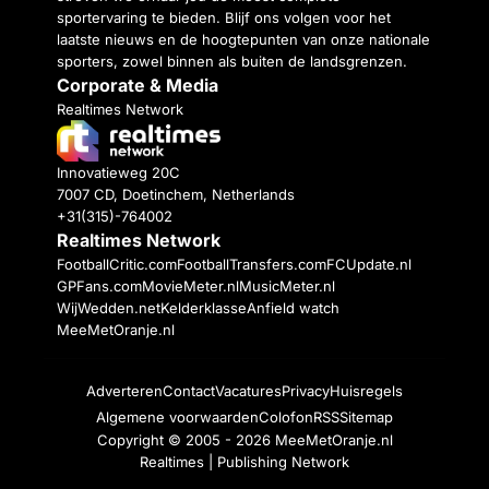
sportervaring te bieden. Blijf ons volgen voor het
laatste nieuws en de hoogtepunten van onze nationale
sporters, zowel binnen als buiten de landsgrenzen.
Corporate & Media
Realtimes Network
Innovatieweg 20C
7007 CD, Doetinchem, Netherlands
+31(315)-764002
Realtimes Network
FootballCritic.com
FootballTransfers.com
FCUpdate.nl
GPFans.com
MovieMeter.nl
MusicMeter.nl
WijWedden.net
Kelderklasse
Anfield watch
MeeMetOranje.nl
Adverteren
Contact
Vacatures
Privacy
Huisregels
Algemene voorwaarden
Colofon
RSS
Sitemap
Copyright © 2005 - 2026
MeeMetOranje.nl
Realtimes | Publishing Network