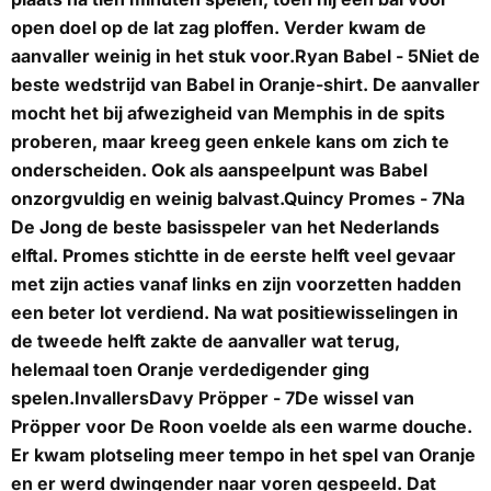
open doel op de lat zag ploffen. Verder kwam de
aanvaller weinig in het stuk voor.
Ryan Babel - 5
Niet de
beste wedstrijd van Babel in Oranje-shirt. De aanvaller
mocht het bij afwezigheid van Memphis in de spits
proberen, maar kreeg geen enkele kans om zich te
onderscheiden. Ook als aanspeelpunt was Babel
onzorgvuldig en weinig balvast.
Quincy Promes - 7
Na
De Jong de beste basisspeler van het Nederlands
elftal. Promes stichtte in de eerste helft veel gevaar
met zijn acties vanaf links en zijn voorzetten hadden
een beter lot verdiend. Na wat positiewisselingen in
de tweede helft zakte de aanvaller wat terug,
helemaal toen Oranje verdedigender ging
spelen.
Invallers
Davy Pröpper - 7
De wissel van
Pröpper voor De Roon voelde als een warme douche.
Er kwam plotseling meer tempo in het spel van Oranje
en er werd dwingender naar voren gespeeld. Dat