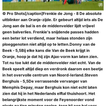
© Pro Shots[/caption]
Frenkie de Jong - 8
De absolute
uitblinker aan Oranje-zijde. Er gebeurt altijd iets als De
Jong aan de bal is en de middenvelder lijdt vrijwel
geen balverlies. Frenkie's snijdende passes hadden
een beter lot verdiend, maar helaas stonden zijn
ploeggenoten niet altijd op te letten.
Donny van de
Beek - 5,5
Bij elke kans die Van de Beek krijgt in
Oranje, hoop je dat hij zijn Ajax-vorm kan laten zien.
Tot nu toe lukt dat de middenvelder niet echt. Van de
Beek speelt altijd diep en verdronk daarom een beetje
in het overvolle centrum van Noord-Ierland.
Steven
Berghuis - 5,5
De verrassende vervanger van
Memphis Depay, maar Berghuis kon niet echt laten
zien dat hij in het Nederlands elftal thuishoort. Het
belangrijkste moment voor de Feyenoorder vond
plaats na tien minuten spelen, toen hij een bal voor