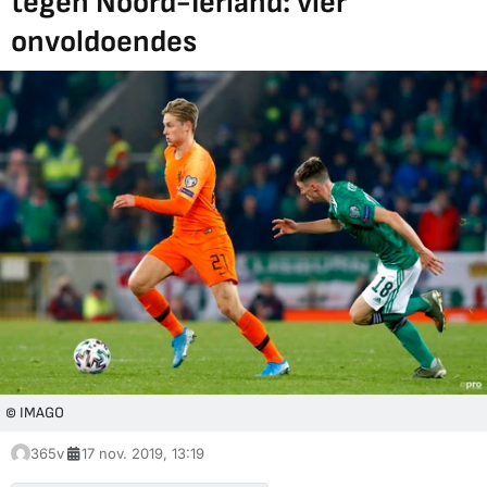
tegen Noord-Ierland: vier
onvoldoendes
© IMAGO
365v
17 nov. 2019, 13:19