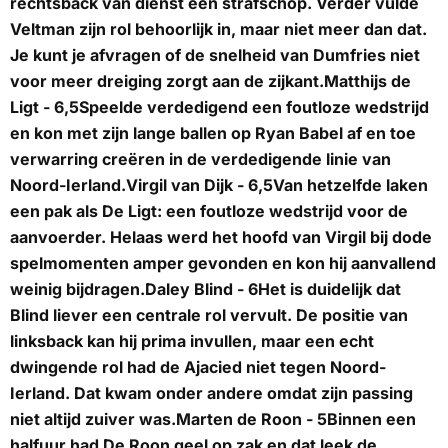
rechtsback van dienst een strafschop. Verder vulde
Veltman zijn rol behoorlijk in, maar niet meer dan dat.
Je kunt je afvragen of de snelheid van Dumfries niet
voor meer dreiging zorgt aan de zijkant.
Matthijs de
Ligt - 6,5
Speelde verdedigend een foutloze wedstrijd
en kon met zijn lange ballen op Ryan Babel af en toe
verwarring creëren in de verdedigende linie van
Noord-Ierland.
Virgil van Dijk - 6,5
Van hetzelfde laken
een pak als De Ligt: een foutloze wedstrijd voor de
aanvoerder. Helaas werd het hoofd van Virgil bij dode
spelmomenten amper gevonden en kon hij aanvallend
weinig bijdragen.
Daley Blind - 6
Het is duidelijk dat
Blind liever een centrale rol vervult. De positie van
linksback kan hij prima invullen, maar een echt
dwingende rol had de Ajacied niet tegen Noord-
Ierland. Dat kwam onder andere omdat zijn passing
niet altijd zuiver was.
Marten de Roon - 5
Binnen een
halfuur had De Roon geel op zak en dat leek de