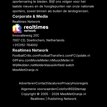
sportervaring te bieden. Blijf ons volgen voor het
laatste nieuws en de hoogtepunten van onze nationale
sporters, zowel binnen als buiten de landsgrenzen.
Corporate & Media
Realtimes Network
Innovatieweg 20C
7007 CD, Doetinchem, Netherlands
+31(315)-764002
Realtimes Network
FootballCritic.com
FootballTransfers.com
FCUpdate.nl
GPFans.com
MovieMeter.nl
MusicMeter.nl
WijWedden.net
Kelderklasse
Anfield watch
MeeMetOranje.nl
Adverteren
Contact
Vacatures
Privacy
Huisregels
Algemene voorwaarden
Colofon
RSS
Sitemap
Copyright © 2005 - 2026
MeeMetOranje.nl
Realtimes | Publishing Network