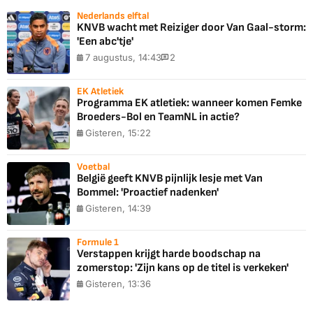
Nederlands elftal
KNVB wacht met Reiziger door Van Gaal-storm:
'Een abc'tje'
7 augustus, 14:43
2
EK Atletiek
Programma EK atletiek: wanneer komen Femke
Broeders-Bol en TeamNL in actie?
Gisteren, 15:22
Voetbal
België geeft KNVB pijnlijk lesje met Van
Bommel: 'Proactief nadenken'
Gisteren, 14:39
Formule 1
Verstappen krijgt harde boodschap na
zomerstop: 'Zijn kans op de titel is verkeken'
Gisteren, 13:36