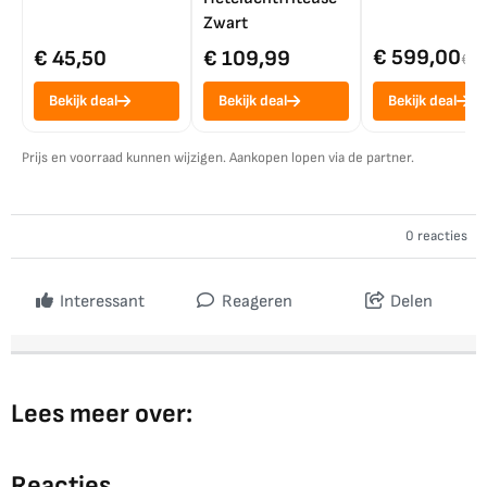
Zwart
€ 599,00
€ 45,50
€ 109,99
€ 7
Bekijk deal
Bekijk deal
Bekijk deal
Prijs en voorraad kunnen wijzigen. Aankopen lopen via de partner.
0 reacties
Interessant
Reageren
Delen
Lees meer over:
Reacties