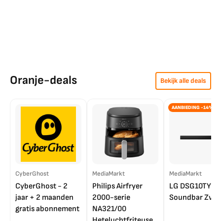
Oranje-deals
Bekijk alle deals
AANBIEDING -14%
CyberGhost
MediaMarkt
MediaMarkt
CyberGhost - 2
Philips Airfryer
LG DSG10TY
jaar + 2 maanden
2000-serie
Soundbar Zwar
gratis abonnement
NA321/00
Heteluchtfriteuse