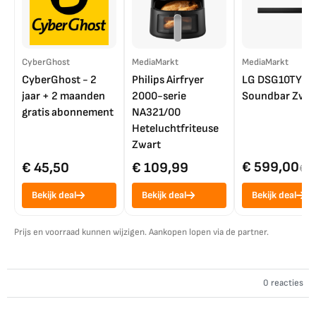
CyberGhost
MediaMarkt
MediaMarkt
CyberGhost - 2
Philips Airfryer
LG DSG10TY
jaar + 2 maanden
2000-serie
Soundbar Zwar
gratis abonnement
NA321/00
Heteluchtfriteuse
Zwart
€ 599,00
€ 45,50
€ 109,99
€ 7
Bekijk deal
Bekijk deal
Bekijk deal
Prijs en voorraad kunnen wijzigen. Aankopen lopen via de partner.
0 reacties