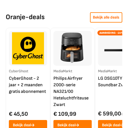
Oranje-deals
Bekijk alle deals
AANBIEDING -14%
CyberGhost
MediaMarkt
MediaMarkt
CyberGhost - 2
Philips Airfryer
LG DSG10TY
jaar + 2 maanden
2000-serie
Soundbar Zwar
gratis abonnement
NA321/00
Heteluchtfriteuse
Zwart
€ 599,00
€ 45,50
€ 109,99
€ 7
Bekijk deal
Bekijk deal
Bekijk deal