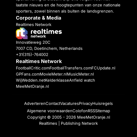
laatste nieuws en de hoogtepunten van onze nationale
sporters, zowel binnen als buiten de landsgrenzen.
Corporate & Media
Realtimes Network
Innovatieweg 20C
7007 CD, Doetinchem, Netherlands
+31(315)-764002
Realtimes Network
FootballCritic.com
FootballTransfers.com
FCUpdate.nl
GPFans.com
MovieMeter.nl
MusicMeter.nl
WijWedden.net
Kelderklasse
Anfield watch
MeeMetOranje.nl
Adverteren
Contact
Vacatures
Privacy
Huisregels
Algemene voorwaarden
Colofon
RSS
Sitemap
Copyright © 2005 - 2026
MeeMetOranje.nl
Realtimes | Publishing Network