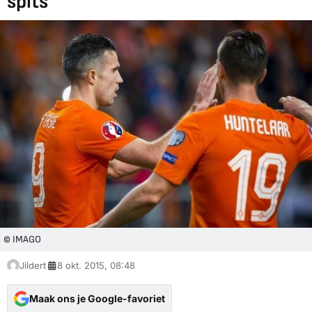
spits'
© IMAGO
Jildert
8 okt. 2015, 08:48
Maak ons je Google-favoriet