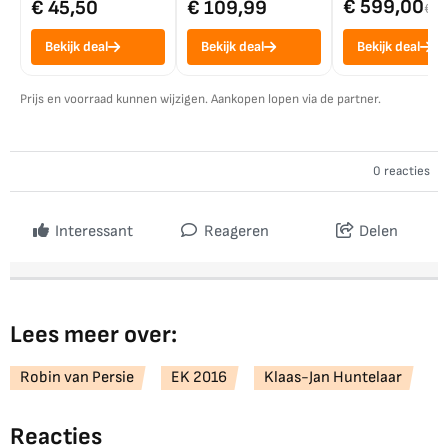
€ 599,00
€ 45,50
€ 109,99
€ 7
Bekijk deal
Bekijk deal
Bekijk deal
Prijs en voorraad kunnen wijzigen. Aankopen lopen via de partner.
0 reacties
Interessant
Reageren
Delen
Lees meer over:
Robin van Persie
EK 2016
Klaas-Jan Huntelaar
Reacties