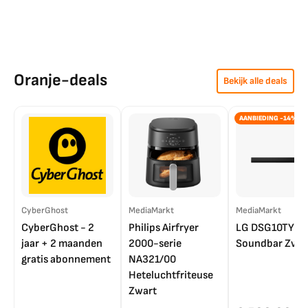
Oranje-deals
Bekijk alle deals
AANBIEDING -14%
CyberGhost
MediaMarkt
MediaMarkt
CyberGhost - 2
Philips Airfryer
LG DSG10TY
jaar + 2 maanden
2000-serie
Soundbar Zwar
gratis abonnement
NA321/00
Heteluchtfriteuse
Zwart