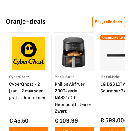
Oranje-deals
Bekijk alle deals
AANBIEDING -14%
CyberGhost
MediaMarkt
MediaMarkt
CyberGhost - 2
Philips Airfryer
LG DSG10TY
jaar + 2 maanden
2000-serie
Soundbar Zwar
gratis abonnement
NA321/00
Heteluchtfriteuse
Zwart
€ 599,00
€ 45,50
€ 109,99
€ 7