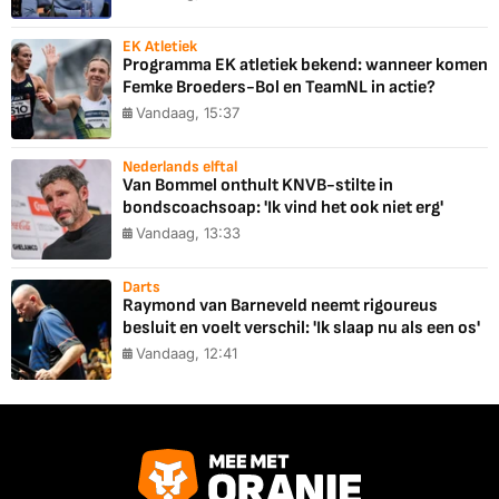
EK Atletiek
Programma EK atletiek bekend: wanneer komen
Femke Broeders-Bol en TeamNL in actie?
Vandaag, 15:37
Nederlands elftal
Van Bommel onthult KNVB-stilte in
bondscoachsoap: 'Ik vind het ook niet erg'
Vandaag, 13:33
Darts
Raymond van Barneveld neemt rigoureus
besluit en voelt verschil: 'Ik slaap nu als een os'
Vandaag, 12:41