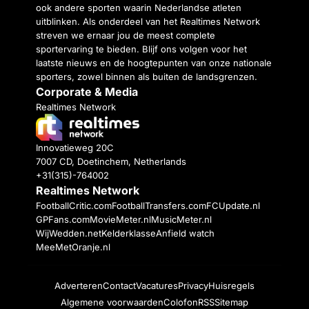
ook andere sporten waarin Nederlandse atleten
uitblinken. Als onderdeel van het Realtimes Network
streven we ernaar jou de meest complete
sportervaring te bieden. Blijf ons volgen voor het
laatste nieuws en de hoogtepunten van onze nationale
sporters, zowel binnen als buiten de landsgrenzen.
Corporate & Media
Realtimes Network
Innovatieweg 20C
7007 CD, Doetinchem, Netherlands
+31(315)-764002
Realtimes Network
FootballCritic.com
FootballTransfers.com
FCUpdate.nl
GPFans.com
MovieMeter.nl
MusicMeter.nl
WijWedden.net
Kelderklasse
Anfield watch
MeeMetOranje.nl
Adverteren
Contact
Vacatures
Privacy
Huisregels
Algemene voorwaarden
Colofon
RSS
Sitemap