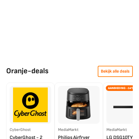
Oranje-deals
Bekijk alle deals
AANBIEDING -14%
CyberGhost
MediaMarkt
MediaMarkt
CyberGhost - 2
Philips Airfryer
LG DSG10TY