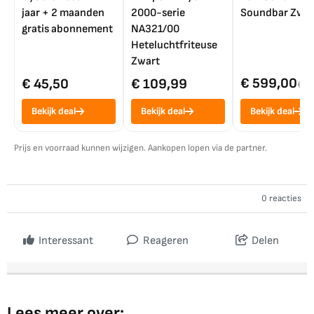
jaar + 2 maanden
2000-serie
Soundbar Zwar
gratis abonnement
NA321/00
Heteluchtfriteuse
Zwart
€ 599,00
€ 45,50
€ 109,99
€ 7
Bekijk deal
Bekijk deal
Bekijk deal
Prijs en voorraad kunnen wijzigen. Aankopen lopen via de partner.
0 reacties
Interessant
Reageren
Delen
Lees meer over: