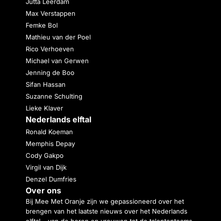
Jutta Leerdam
Max Verstappen
Femke Bol
Mathieu van der Poel
Rico Verhoeven
Michael van Gerwen
Jenning de Boo
Sifan Hassan
Suzanne Schulting
Lieke Klaver
Nederlands elftal
Ronald Koeman
Memphis Depay
Cody Gakpo
Virgil van Dijk
Denzel Dumfries
Over ons
Bij Mee Met Oranje zijn we gepassioneerd over het
brengen van het laatste nieuws over het Nederlands
elftal – van de heren en vrouwen tot de talententeams.