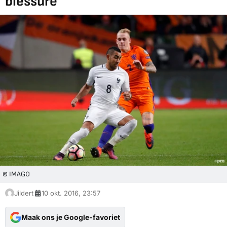
blessure'
© IMAGO
Jildert
10 okt. 2016, 23:57
Maak ons je Google-favoriet