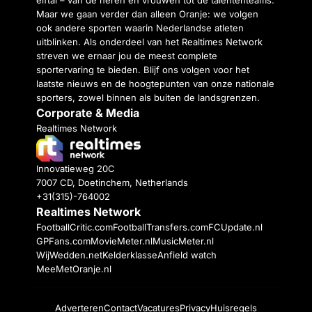
Maar we gaan verder dan alleen Oranje: we volgen
ook andere sporten waarin Nederlandse atleten
uitblinken. Als onderdeel van het Realtimes Network
streven we ernaar jou de meest complete
sportervaring te bieden. Blijf ons volgen voor het
laatste nieuws en de hoogtepunten van onze nationale
sporters, zowel binnen als buiten de landsgrenzen.
Corporate & Media
Realtimes Network
Innovatieweg 20C
7007 CD, Doetinchem, Netherlands
+31(315)-764002
Realtimes Network
FootballCritic.com
FootballTransfers.com
FCUpdate.nl
GPFans.com
MovieMeter.nl
MusicMeter.nl
WijWedden.net
Kelderklasse
Anfield watch
MeeMetOranje.nl
Adverteren
Contact
Vacatures
Privacy
Huisregels