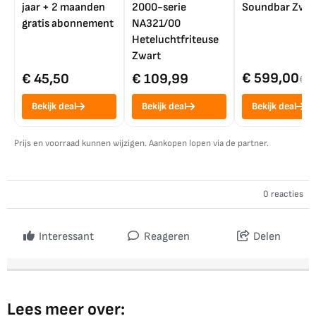
jaar + 2 maanden
2000-serie
Soundbar Zwar
gratis abonnement
NA321/00
Heteluchtfriteuse
Zwart
€ 599,00
€ 45,50
€ 109,99
€ 7
Bekijk deal
Bekijk deal
Bekijk deal
Prijs en voorraad kunnen wijzigen. Aankopen lopen via de partner.
0 reacties
Interessant
Reageren
Delen
Lees meer over: