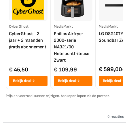
CyberGhost
MediaMarkt
MediaMarkt
CyberGhost - 2
Philips Airfryer
LG DSG10TY
jaar + 2 maanden
2000-serie
Soundbar Zwar
gratis abonnement
NA321/00
Heteluchtfriteuse
Zwart
€ 599,00
€ 45,50
€ 109,99
€ 7
Bekijk deal
Bekijk deal
Bekijk deal
Prijs en voorraad kunnen wijzigen. Aankopen lopen via de partner.
0 reacties