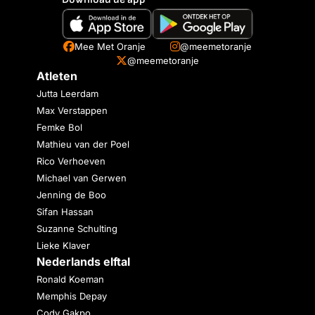
Mee Met Oranje
@meemetoranje
@meemetoranje
Atleten
Jutta Leerdam
Max Verstappen
Femke Bol
Mathieu van der Poel
Rico Verhoeven
Michael van Gerwen
Jenning de Boo
Sifan Hassan
Suzanne Schulting
Lieke Klaver
Nederlands elftal
Ronald Koeman
Memphis Depay
Cody Gakpo