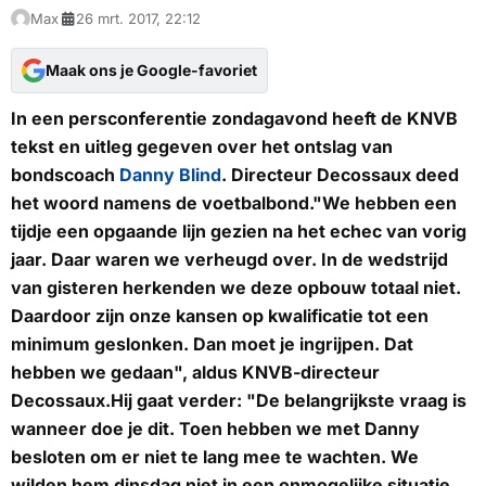
Max
26 mrt. 2017, 22:12
Maak ons je Google-favoriet
In een persconferentie zondagavond heeft de KNVB
tekst en uitleg gegeven over het ontslag van
bondscoach
Danny Blind
. Directeur Decossaux deed
het woord namens de voetbalbond."We hebben een
tijdje een opgaande lijn gezien na het echec van vorig
jaar. Daar waren we verheugd over. In de wedstrijd
van gisteren herkenden we deze opbouw totaal niet.
Daardoor zijn onze kansen op kwalificatie tot een
minimum geslonken. Dan moet je ingrijpen. Dat
hebben we gedaan", aldus KNVB-directeur
Decossaux.Hij gaat verder: "De belangrijkste vraag is
wanneer doe je dit. Toen hebben we met Danny
besloten om er niet te lang mee te wachten. We
wilden hem dinsdag niet in een onmogelijke situatie