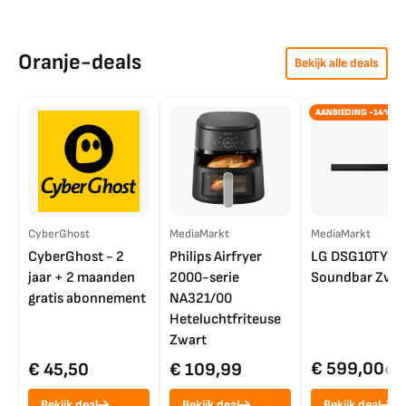
Oranje-deals
Bekijk alle deals
AANBIEDING -14%
CyberGhost
MediaMarkt
MediaMarkt
CyberGhost - 2
Philips Airfryer
LG DSG10TY
jaar + 2 maanden
2000-serie
Soundbar Zwar
gratis abonnement
NA321/00
Heteluchtfriteuse
Zwart
€ 599,00
€ 45,50
€ 109,99
€ 7
Bekijk deal
Bekijk deal
Bekijk deal