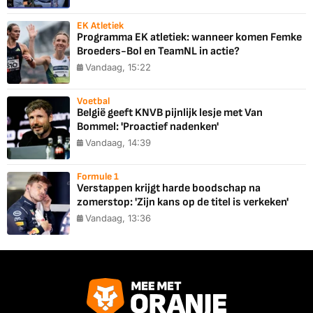
EK Atletiek
Programma EK atletiek: wanneer komen Femke
Broeders-Bol en TeamNL in actie?
Vandaag, 15:22
Voetbal
België geeft KNVB pijnlijk lesje met Van
Bommel: 'Proactief nadenken'
Vandaag, 14:39
Formule 1
Verstappen krijgt harde boodschap na
zomerstop: 'Zijn kans op de titel is verkeken'
Vandaag, 13:36