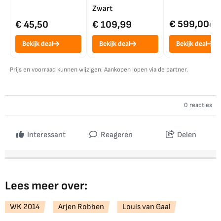
Zwart
€ 599,00
€ 45,50
€ 109,99
€ 7
Bekijk deal
Bekijk deal
Bekijk deal
Prijs en voorraad kunnen wijzigen. Aankopen lopen via de partner.
0 reacties
Interessant
Reageren
Delen
Lees meer over:
WK 2014
Arjen Robben
Louis van Gaal