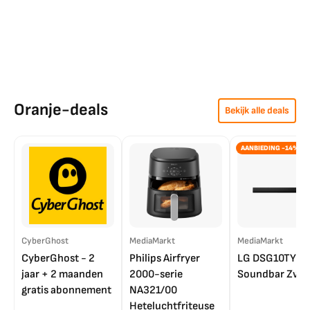
Oranje-deals
Bekijk alle deals
AANBIEDING -14%
CyberGhost
MediaMarkt
MediaMarkt
CyberGhost - 2
Philips Airfryer
LG DSG10TY
jaar + 2 maanden
2000-serie
Soundbar Zwar
gratis abonnement
NA321/00
Heteluchtfriteuse