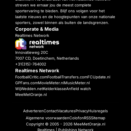
streven we ernaar jou de meest complete
sportervaring te bieden. Blijf ons volgen voor het
laatste nieuws en de hoogtepunten van onze nationale
sporters, zowel binnen als buiten de landsgrenzen.
Corporate & Media
Realtimes Network
Innovatieweg 20C
7007 CD, Doetinchem, Netherlands
+31(315)-764002
Realtimes Network
FootballCritic.com
FootballTransfers.com
FCUpdate.nl
GPFans.com
MovieMeter.nl
MusicMeter.nl
WijWedden.net
Kelderklasse
Anfield watch
MeeMetOranje.nl
Adverteren
Contact
Vacatures
Privacy
Huisregels
Algemene voorwaarden
Colofon
RSS
Sitemap
Copyright © 2005 - 2026
MeeMetOranje.nl
Realtimes | Publishing Network