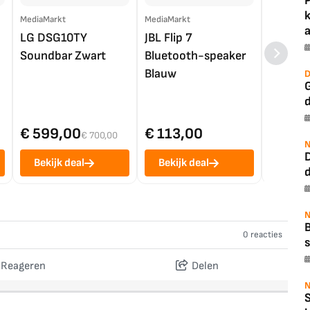
MediaMarkt
MediaMarkt
EP.nl
a
LG DSG10TY
JBL Flip 7
LG OL
Soundbar Zwart
Bluetooth-speaker
4K TV (
Blauw
D
G
€ 599,00
€ 113,00
€ 1.0
€ 700,00
N
Bekijk deal
Bekijk deal
Bekij
N
B
0 reacties
s
Reageren
Delen
N