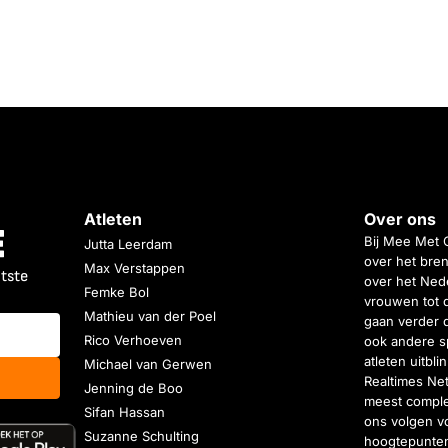
Atleten
Over ons
Bij Mee Met 
Jutta Leerdam
over het bren
Max Verstappen
atste
over het Nede
Femke Bol
vrouwen tot 
Mathieu van der Poel
gaan verder 
Rico Verhoeven
ook andere s
atleten uitbl
Michael van Gerwen
Realtimes Ne
Jenning de Boo
meest complet
Sifan Hassan
ons volgen vo
Suzanne Schulting
hoogtepunten