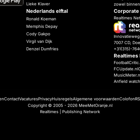
Lieke Klaver
zowel binnen
Nederlands elftal
Corporate
Realtimes Ne
Ronald Koeman
Memphis Depay
Cody Gakpo
Innovatiewe
Virgil van Dijk
7007 CD, Doe
+31(315)-76
Denzel Dumfries
Realtimes
FootballCriti
FCUpdate.nl
MusicMeter.n
Anfield watc
en
Contact
Vacatures
Privacy
Huisregels
Algemene voorwaarden
Colofon
RS
Copyright © 2005 - 2026
MeeMetOranje.nl
Realtimes | Publishing Network