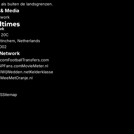
 als buiten de landsgrenzen.
 & Media
twork
g 20C
tinchem, Netherlands
4002
 Network
c.com
FootballTransfers.com
GPFans.com
MovieMeter.nl
l
WijWedden.net
Kelderklasse
h
MeeMetOranje.nl
S
Sitemap