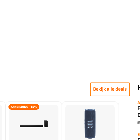
Bekijk alle deals
A
AANBIEDING -14%
B
E