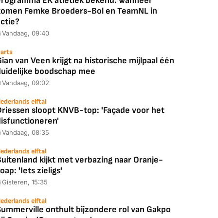
Programma EK atletiek bekend: wanneer
komen Femke Broeders-Bol en TeamNL in
Coolblue
MediaMarkt
ctie?
ED55C56LB
JBL Partybox
Google TV Streame
Vandaag, 09:40
2025)
Ultimate Zwart
4K
arts
ian van Veen krijgt na historische mijlpaal één
duidelijke boodschap mee
Vandaag, 09:02
88,00
€ 1.179,00
€ 89,00
ederlands elftal
Driessen sloopt KNVB-top: 'Façade voor het
k deal
Bekijk deal
Bekijk deal
disfunctioneren'
Vandaag, 08:35
ederlands elftal
uitenland kijkt met verbazing naar Oranje-
oap: 'Iets zieligs'
Gisteren, 15:35
ederlands elftal
Summerville onthult bijzondere rol van Gakpo