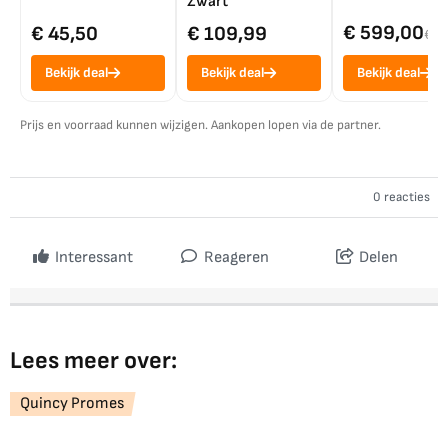
Zwart
€ 599,00
€ 45,50
€ 109,99
€ 7
Bekijk deal
Bekijk deal
Bekijk deal
Prijs en voorraad kunnen wijzigen. Aankopen lopen via de partner.
0 reacties
Interessant
Reageren
Delen
Lees meer over:
Quincy Promes