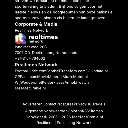
streven we ernaar jou de meest complete
sportervaring te bieden. Blijf ons volgen voor het
laatste nieuws en de hoogtepunten van onze nationale
sporters, zowel binnen als buiten de landsgrenzen.
Corporate & Media
Realtimes Network
Innovatieweg 20C
7007 CD, Doetinchem, Netherlands
+31(315)-764002
Realtimes Network
FootballCritic.com
FootballTransfers.com
FCUpdate.nl
GPFans.com
MovieMeter.nl
MusicMeter.nl
WijWedden.net
Kelderklasse
Anfield watch
MeeMetOranje.nl
Adverteren
Contact
Vacatures
Privacy
Huisregels
Algemene voorwaarden
Colofon
RSS
Sitemap
Copyright © 2005 - 2026
MeeMetOranje.nl
Realtimes | Publishing Network