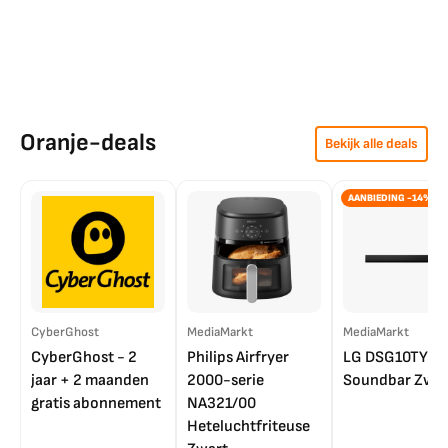
Oranje-deals
Bekijk alle deals
AANBIEDING -14%
CyberGhost
MediaMarkt
MediaMarkt
CyberGhost - 2
Philips Airfryer
LG DSG10TY
jaar + 2 maanden
2000-serie
Soundbar Zwar
gratis abonnement
NA321/00
Heteluchtfriteuse