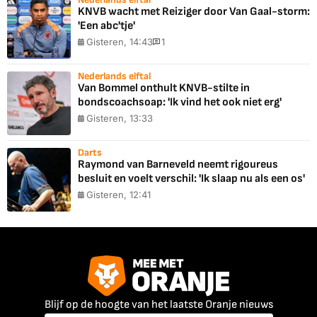
KNVB wacht met Reiziger door Van Gaal-storm:
'Een abc'tje'
Gisteren, 14:43
1
Nederlands elftal
Van Bommel onthult KNVB-stilte in
bondscoachsoap: 'Ik vind het ook niet erg'
Gisteren, 13:33
Darts
Raymond van Barneveld neemt rigoureus
besluit en voelt verschil: 'Ik slaap nu als een os'
Gisteren, 12:41
Blijf op de hoogte van het laatste Oranje nieuws