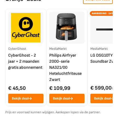
AANBIEDING -14%
CyberGhost
MediaMarkt
MediaMarkt
CyberGhost - 2
Philips Airfryer
LG DSG10TY
jaar + 2 maanden
2000-serie
Soundbar Zwar
gratis abonnement
NA321/00
Heteluchtfriteuse
Zwart
€ 599,00
€ 45,50
€ 109,99
€ 7
Bekijk deal
Bekijk deal
Bekijk deal
Prijs en voorraad kunnen wijzigen. Aankopen lopen via de partner.