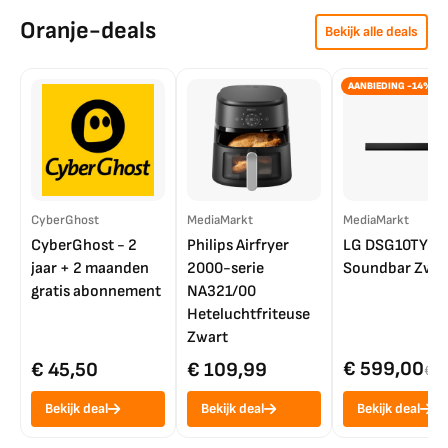
Oranje-deals
Bekijk alle deals
AANBIEDING -14%
CyberGhost
MediaMarkt
MediaMarkt
CyberGhost - 2
Philips Airfryer
LG DSG10TY
jaar + 2 maanden
2000-serie
Soundbar Zwar
gratis abonnement
NA321/00
Heteluchtfriteuse
Zwart
€ 599,00
€ 45,50
€ 109,99
€ 7
Bekijk deal
Bekijk deal
Bekijk deal