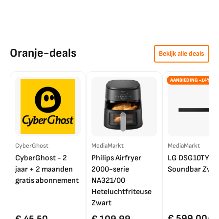
Oranje-deals
Bekijk alle deals
AANBIEDING -14%
CyberGhost
MediaMarkt
MediaMarkt
CyberGhost - 2
Philips Airfryer
LG DSG10TY
jaar + 2 maanden
2000-serie
Soundbar Zwar
gratis abonnement
NA321/00
Heteluchtfriteuse
Zwart
€ 599,00
€ 45,50
€ 109,99