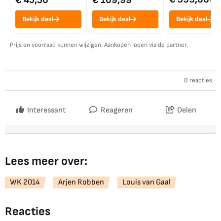
€ 7
Bekijk deal
Bekijk deal
Bekijk deal
Prijs en voorraad kunnen wijzigen. Aankopen lopen via de partner.
0 reacties
Interessant
Reageren
Delen
Lees meer over:
WK 2014
Arjen Robben
Louis van Gaal
Reacties