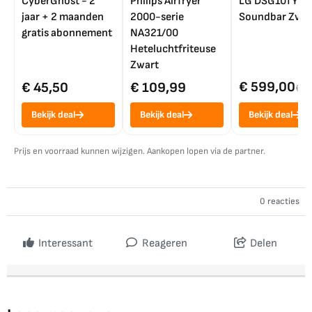
CyberGhost - 2
Philips Airfryer
LG DSG10TY
jaar + 2 maanden
2000-serie
Soundbar Zwar
gratis abonnement
NA321/00
Heteluchtfriteuse
Zwart
€ 599,00
€ 45,50
€ 109,99
€ 7
Bekijk deal
Bekijk deal
Bekijk deal
Prijs en voorraad kunnen wijzigen. Aankopen lopen via de partner.
0 reacties
Interessant
Reageren
Delen