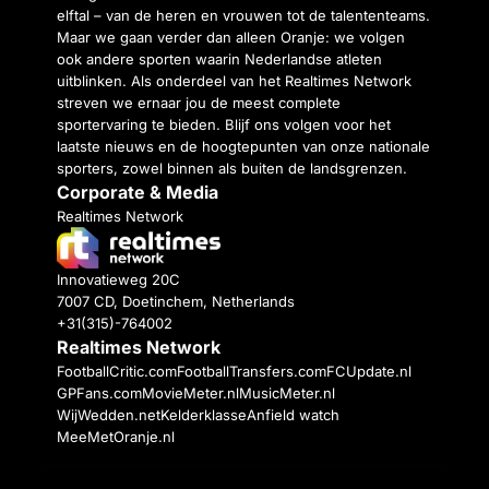
elftal – van de heren en vrouwen tot de talententeams.
Maar we gaan verder dan alleen Oranje: we volgen
ook andere sporten waarin Nederlandse atleten
uitblinken. Als onderdeel van het Realtimes Network
streven we ernaar jou de meest complete
sportervaring te bieden. Blijf ons volgen voor het
laatste nieuws en de hoogtepunten van onze nationale
sporters, zowel binnen als buiten de landsgrenzen.
Corporate & Media
Realtimes Network
Innovatieweg 20C
7007 CD, Doetinchem, Netherlands
+31(315)-764002
Realtimes Network
FootballCritic.com
FootballTransfers.com
FCUpdate.nl
GPFans.com
MovieMeter.nl
MusicMeter.nl
WijWedden.net
Kelderklasse
Anfield watch
MeeMetOranje.nl