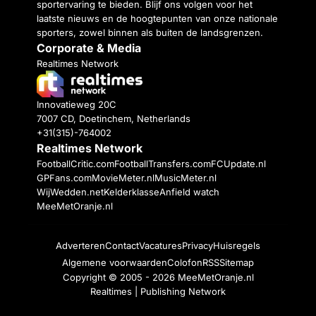
sportervaring te bieden. Blijf ons volgen voor het
laatste nieuws en de hoogtepunten van onze nationale
sporters, zowel binnen als buiten de landsgrenzen.
Corporate & Media
Realtimes Network
Innovatieweg 20C
7007 CD, Doetinchem, Netherlands
+31(315)-764002
Realtimes Network
FootballCritic.com
FootballTransfers.com
FCUpdate.nl
GPFans.com
MovieMeter.nl
MusicMeter.nl
WijWedden.net
Kelderklasse
Anfield watch
MeeMetOranje.nl
Adverteren
Contact
Vacatures
Privacy
Huisregels
Algemene voorwaarden
Colofon
RSS
Sitemap
Copyright © 2005 - 2026
MeeMetOranje.nl
Realtimes | Publishing Network