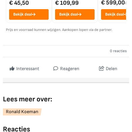
€ 599,00
€ 45,50
€ 109,99
€ 7
Bekijk deal
Bekijk deal
Bekijk deal
Prijs en voorraad kunnen wijzigen. Aankopen lopen via de partner.
0 reacties
Interessant
Reageren
Delen
Lees meer over:
Ronald Koeman
Reacties