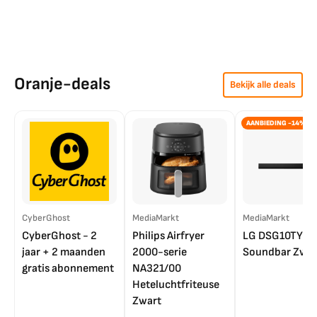
Oranje-deals
Bekijk alle deals
AANBIEDING -14%
CyberGhost
MediaMarkt
MediaMarkt
CyberGhost - 2
Philips Airfryer
LG DSG10TY
jaar + 2 maanden
2000-serie
Soundbar Zwar
gratis abonnement
NA321/00
Heteluchtfriteuse
Zwart