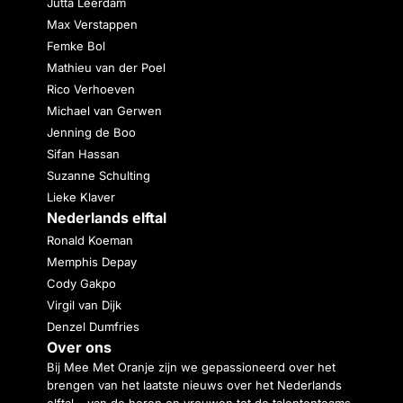
Jutta Leerdam
Max Verstappen
Femke Bol
Mathieu van der Poel
Rico Verhoeven
Michael van Gerwen
Jenning de Boo
Sifan Hassan
Suzanne Schulting
Lieke Klaver
Nederlands elftal
Ronald Koeman
Memphis Depay
Cody Gakpo
Virgil van Dijk
Denzel Dumfries
Over ons
Bij Mee Met Oranje zijn we gepassioneerd over het
brengen van het laatste nieuws over het Nederlands
elftal – van de heren en vrouwen tot de talententeams.