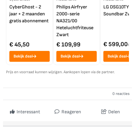
CyberGhost - 2
Philips Airfryer
LG DSG10TY
jaar + 2 maanden
2000-serie
Soundbar Zwar
gratis abonnement
NA321/00
Heteluchtfriteuse
Zwart
€ 599,00
€ 45,50
€ 109,99
€ 7
Bekijk deal
Bekijk deal
Bekijk deal
Prijs en voorraad kunnen wijzigen. Aankopen lopen via de partner.
0 reacties
Interessant
Reageren
Delen