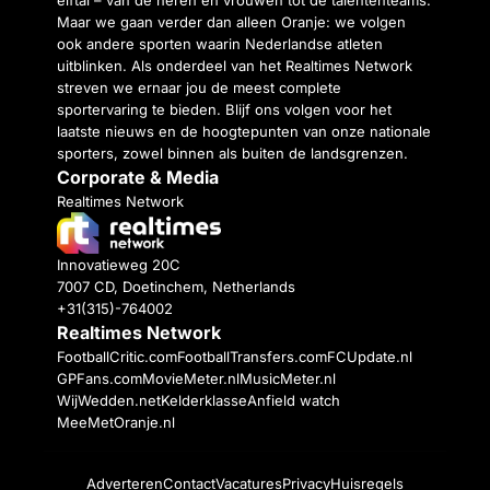
Maar we gaan verder dan alleen Oranje: we volgen
ook andere sporten waarin Nederlandse atleten
uitblinken. Als onderdeel van het Realtimes Network
streven we ernaar jou de meest complete
sportervaring te bieden. Blijf ons volgen voor het
laatste nieuws en de hoogtepunten van onze nationale
sporters, zowel binnen als buiten de landsgrenzen.
Corporate & Media
Realtimes Network
Innovatieweg 20C
7007 CD, Doetinchem, Netherlands
+31(315)-764002
Realtimes Network
FootballCritic.com
FootballTransfers.com
FCUpdate.nl
GPFans.com
MovieMeter.nl
MusicMeter.nl
WijWedden.net
Kelderklasse
Anfield watch
MeeMetOranje.nl
Adverteren
Contact
Vacatures
Privacy
Huisregels