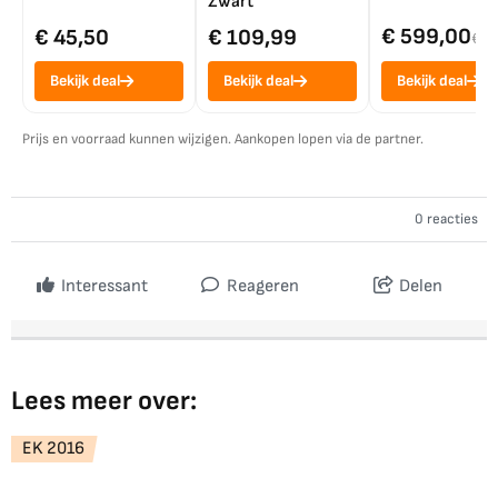
Zwart
€ 599,00
€ 45,50
€ 109,99
€ 7
Bekijk deal
Bekijk deal
Bekijk deal
Prijs en voorraad kunnen wijzigen. Aankopen lopen via de partner.
0 reacties
Interessant
Reageren
Delen
Lees meer over:
EK 2016