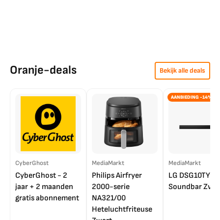
Oranje-deals
Bekijk alle deals
AANBIEDING -14%
CyberGhost
MediaMarkt
MediaMarkt
CyberGhost - 2
Philips Airfryer
LG DSG10TY
jaar + 2 maanden
2000-serie
Soundbar Zwar
gratis abonnement
NA321/00
Heteluchtfriteuse