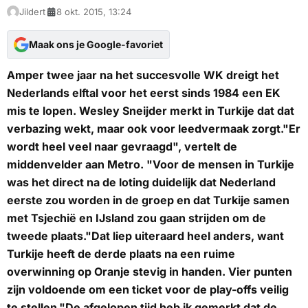
Jildert
8 okt. 2015, 13:24
Maak ons je Google-favoriet
Amper twee jaar na het succesvolle WK dreigt het
Nederlands elftal voor het eerst sinds 1984 een EK
mis te lopen. Wesley Sneijder merkt in Turkije dat dat
verbazing wekt, maar ook voor leedvermaak zorgt."Er
wordt heel veel naar gevraagd", vertelt de
middenvelder aan
Metro
. "Voor de mensen in Turkije
was het direct na de loting duidelijk dat Nederland
eerste zou worden in de groep en dat Turkije samen
met Tsjechië en IJsland zou gaan strijden om de
tweede plaats."Dat liep uiteraard heel anders, want
Turkije heeft de derde plaats na een ruime
overwinning op Oranje stevig in handen. Vier punten
zijn voldoende om een ticket voor de play-offs veilig
te stellen."De afgelopen tijd heb ik gemerkt dat de