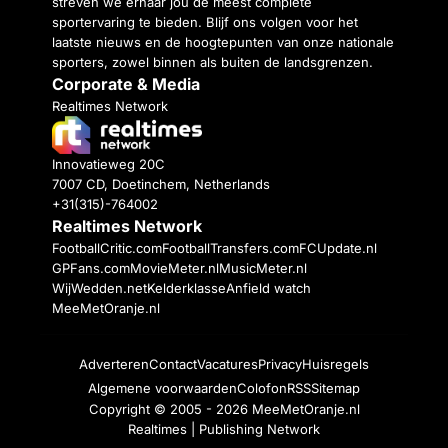
streven we ernaar jou de meest complete
sportervaring te bieden. Blijf ons volgen voor het
laatste nieuws en de hoogtepunten van onze nationale
sporters, zowel binnen als buiten de landsgrenzen.
Corporate & Media
Realtimes Network
Innovatieweg 20C
7007 CD, Doetinchem, Netherlands
+31(315)-764002
Realtimes Network
FootballCritic.com
FootballTransfers.com
FCUpdate.nl
GPFans.com
MovieMeter.nl
MusicMeter.nl
WijWedden.net
Kelderklasse
Anfield watch
MeeMetOranje.nl
Adverteren
Contact
Vacatures
Privacy
Huisregels
Algemene voorwaarden
Colofon
RSS
Sitemap
Copyright © 2005 - 2026
MeeMetOranje.nl
Realtimes | Publishing Network