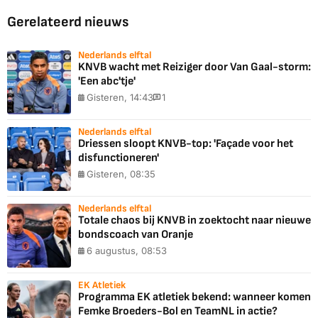
Gerelateerd nieuws
Nederlands elftal
KNVB wacht met Reiziger door Van Gaal-storm:
'Een abc'tje'
Gisteren, 14:43
1
Nederlands elftal
Driessen sloopt KNVB-top: 'Façade voor het
disfunctioneren'
Gisteren, 08:35
Nederlands elftal
Totale chaos bij KNVB in zoektocht naar nieuwe
bondscoach van Oranje
6 augustus, 08:53
EK Atletiek
Programma EK atletiek bekend: wanneer komen
Femke Broeders-Bol en TeamNL in actie?