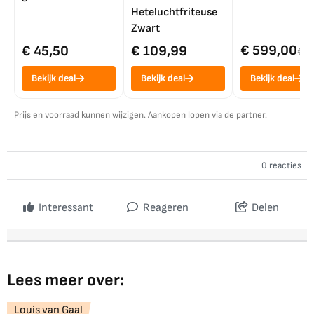
Heteluchtfriteuse
Zwart
€ 599,00
€ 45,50
€ 109,99
€ 7
Bekijk deal
Bekijk deal
Bekijk deal
Prijs en voorraad kunnen wijzigen. Aankopen lopen via de partner.
0 reacties
Interessant
Reageren
Delen
Lees meer over:
Louis van Gaal