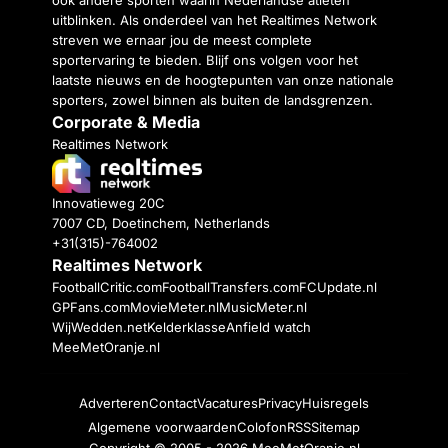
ook andere sporten waarin Nederlandse atleten
uitblinken. Als onderdeel van het Realtimes Network
streven we ernaar jou de meest complete
sportervaring te bieden. Blijf ons volgen voor het
laatste nieuws en de hoogtepunten van onze nationale
sporters, zowel binnen als buiten de landsgrenzen.
Corporate & Media
Realtimes Network
Innovatieweg 20C
7007 CD, Doetinchem, Netherlands
+31(315)-764002
Realtimes Network
FootballCritic.com
FootballTransfers.com
FCUpdate.nl
GPFans.com
MovieMeter.nl
MusicMeter.nl
WijWedden.net
Kelderklasse
Anfield watch
MeeMetOranje.nl
Adverteren
Contact
Vacatures
Privacy
Huisregels
Algemene voorwaarden
Colofon
RSS
Sitemap
Copyright © 2005 - 2026
MeeMetOranje.nl