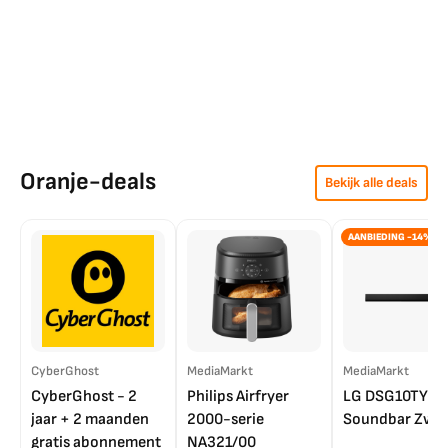
Oranje-deals
Bekijk alle deals
AANBIEDING -14%
CyberGhost
MediaMarkt
MediaMarkt
CyberGhost - 2
Philips Airfryer
LG DSG10TY
jaar + 2 maanden
2000-serie
Soundbar Zwar
gratis abonnement
NA321/00