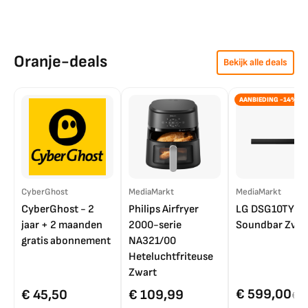
Oranje-deals
Bekijk alle deals
AANBIEDING -14%
CyberGhost
MediaMarkt
MediaMarkt
CyberGhost - 2
Philips Airfryer
LG DSG10TY
jaar + 2 maanden
2000-serie
Soundbar Zwar
gratis abonnement
NA321/00
Heteluchtfriteuse
Zwart
€ 599,00
€ 45,50
€ 109,99
€ 7