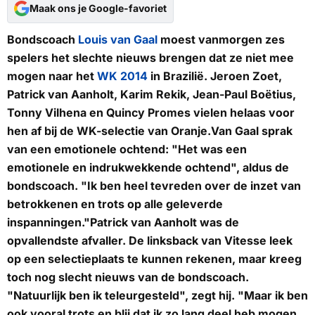
Maak ons je Google-favoriet
Bondscoach
Louis van Gaal
moest vanmorgen zes
spelers het slechte nieuws brengen dat ze niet mee
mogen naar het
WK 2014
in Brazilië. Jeroen Zoet,
Patrick van Aanholt, Karim Rekik, Jean-Paul Boëtius,
Tonny Vilhena en Quincy Promes vielen helaas voor
hen af bij de WK-selectie van Oranje.Van Gaal sprak
van een emotionele ochtend: "Het was een
emotionele en indrukwekkende ochtend", aldus de
bondscoach. "Ik ben heel tevreden over de inzet van
betrokkenen en trots op alle geleverde
inspanningen."Patrick van Aanholt was de
opvallendste afvaller. De linksback van Vitesse leek
op een selectieplaats te kunnen rekenen, maar kreeg
toch nog slecht nieuws van de bondscoach.
"Natuurlijk ben ik teleurgesteld", zegt hij. "Maar ik ben
ook vooral trots en blij dat ik zo lang deel heb mogen