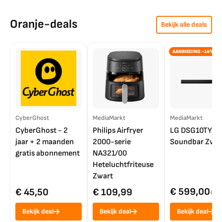
Oranje-deals
Bekijk alle deals
AANBIEDING -14%
CyberGhost
MediaMarkt
MediaMarkt
CyberGhost - 2
Philips Airfryer
LG DSG10TY
jaar + 2 maanden
2000-serie
Soundbar Zwar
gratis abonnement
NA321/00
Heteluchtfriteuse
Zwart
€ 599,00
€ 45,50
€ 109,99
€ 7
Bekijk deal
Bekijk deal
Bekijk deal