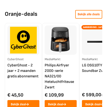
Oranje-deals
Bekijk alle deals
AANBIEDING -14%
CyberGhost
MediaMarkt
MediaMarkt
CyberGhost - 2
Philips Airfryer
LG DSG10TY
jaar + 2 maanden
2000-serie
Soundbar Zwar
gratis abonnement
NA321/00
Heteluchtfriteuse
Zwart
€ 599,00
€ 45,50
€ 109,99
€ 7
Bekijk deal
Bekijk deal
Bekijk deal