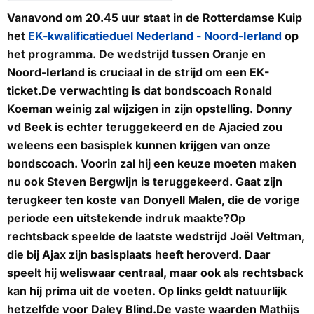
Vanavond om 20.45 uur staat in de Rotterdamse Kuip
het
EK-kwalificatieduel Nederland - Noord-Ierland
op
het programma. De wedstrijd tussen Oranje en
Noord-Ierland is cruciaal in de strijd om een EK-
ticket.De verwachting is dat bondscoach Ronald
Koeman weinig zal wijzigen in zijn opstelling. Donny
vd Beek is echter teruggekeerd en de Ajacied zou
weleens een basisplek kunnen krijgen van onze
bondscoach. Voorin zal hij een keuze moeten maken
nu ook Steven Bergwijn is teruggekeerd. Gaat zijn
terugkeer ten koste van Donyell Malen, die de vorige
periode een uitstekende indruk maakte?Op
rechtsback speelde de laatste wedstrijd Joël Veltman,
die bij Ajax zijn basisplaats heeft heroverd. Daar
speelt hij weliswaar centraal, maar ook als rechtsback
kan hij prima uit de voeten. Op links geldt natuurlijk
hetzelfde voor Daley Blind.De vaste waarden Mathijs