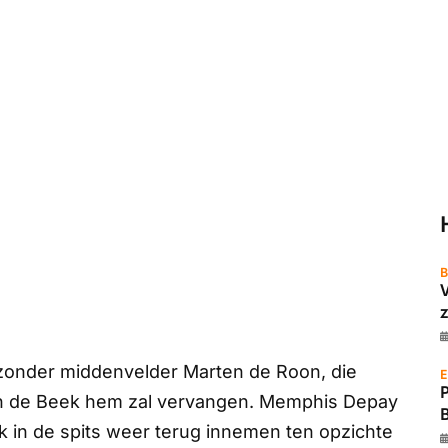
B
z
zonder middenvelder Marten de Roon, die
E
an de Beek hem zal vervangen. Memphis Depay
k in de spits weer terug innemen ten opzichte