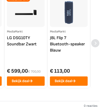
MediaMarkt
MediaMarkt
EP.nl
LG DSG10TY
JBL Flip 7
LG OL
Soundbar Zwart
Bluetooth-speaker
4K TV (
Blauw
€ 599,00
€ 113,00
€ 1.0
€ 700,00
Bekijk deal
Bekijk deal
Bekij
0 reacties