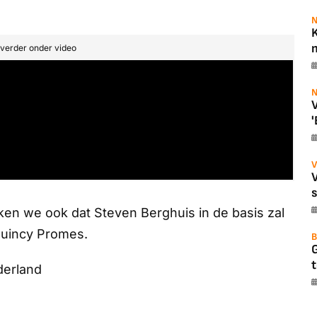
N
K
m
t verder onder video
N
V
'
V
ken we ook dat Steven Berghuis in de basis zal
Quincy Promes.
B
t
derland