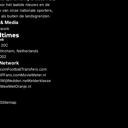
or het laatste nieuws en de
 van onze nationale sporters,
 als buiten de landsgrenzen.
 & Media
twork
g 20C
tinchem, Netherlands
4002
 Network
c.com
FootballTransfers.com
GPFans.com
MovieMeter.nl
l
WijWedden.net
Kelderklasse
h
MeeMetOranje.nl
S
Sitemap