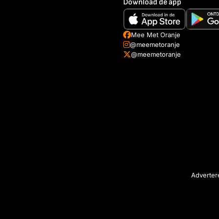
Download de app
Mee Met Oranje
@meemetoranje
@meemetoranje
Adverter