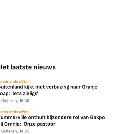
Coolblue
MediaMarkt
ED55C56LB
JBL Partybox
Google TV Streame
2025)
Ultimate Zwart
4K
Het laatste nieuws
88,00
€ 1.179,00
€ 89,00
ederlands elftal
k deal
Bekijk deal
Bekijk deal
uitenland kijkt met verbazing naar Oranje-
oap: 'Iets zieligs'
Gisteren, 15:35
ederlands elftal
Summerville onthult bijzondere rol van Gakpo
ij Oranje: 'Onze pastoor'
Gisteren, 14:55