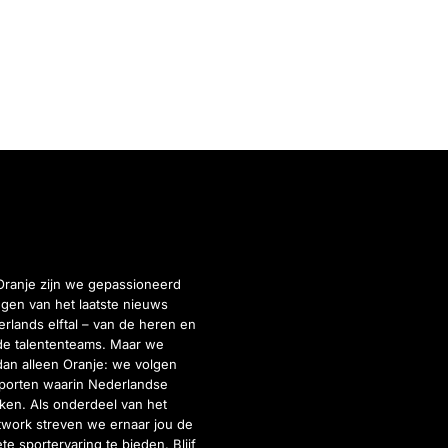
Oranje zijn we gepassioneerd
gen van het laatste nieuws
rlands elftal – van de heren en
de talententeams. Maar we
dan alleen Oranje: we volgen
porten waarin Nederlandse
inken. Als onderdeel van het
twork streven we ernaar jou de
e sportervaring te bieden. Blijf