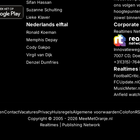
Sifan Hassan
ons volgen vo
Suzanne Schulting
hoogtepunten
Lieke Klaver
zowel binnen
Nederlands elftal
Corporate
Realtimes Ne
Ronald Koeman
Memphis Depay
Cody Gakpo
Innovatiewe
Virgil van Dijk
7007 CD, Doe
+31(315)-76
Denzel Dumfries
Realtimes
FootballCriti
FCUpdate.nl
MusicMeter.n
Anfield watc
en
Contact
Vacatures
Privacy
Huisregels
Algemene voorwaarden
Colofon
RS
Copyright © 2005 - 2026
MeeMetOranje.nl
Realtimes | Publishing Network