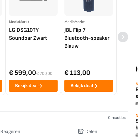
MediaMarkt
MediaMarkt
EP.nl
LG DSG10TY
JBL Flip 7
LG OL
Soundbar Zwart
Bluetooth-speaker
4K TV (
Blauw
€ 599,00
€ 113,00
€ 1.0
€ 700,00
N
Bekijk deal
Bekijk deal
Bekij
B
s
N
0 reacties
b
Reageren
Delen