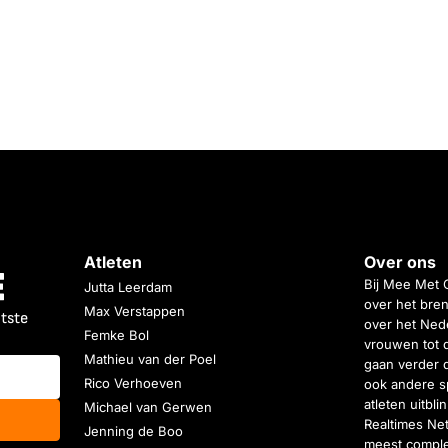
Atleten
Over ons
Bij Mee Met 
Jutta Leerdam
over het bren
Max Verstappen
atste
over het Nede
Femke Bol
vrouwen tot 
Mathieu van der Poel
gaan verder 
Rico Verhoeven
ook andere s
atleten uitbl
Michael van Gerwen
Realtimes Ne
Jenning de Boo
meest complet