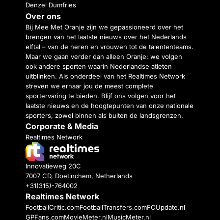
Denzel Dumfries
Over ons
Bij Mee Met Oranje zijn we gepassioneerd over het
brengen van het laatste nieuws over het Nederlands
elftal – van de heren en vrouwen tot de talententeams.
Maar we gaan verder dan alleen Oranje: we volgen
ook andere sporten waarin Nederlandse atleten
uitblinken. Als onderdeel van het Realtimes Network
streven we ernaar jou de meest complete
sportervaring te bieden. Blijf ons volgen voor het
laatste nieuws en de hoogtepunten van onze nationale
sporters, zowel binnen als buiten de landsgrenzen.
Corporate & Media
Realtimes Network
Innovatieweg 20C
7007 CD, Doetinchem, Netherlands
+31(315)-764002
Realtimes Network
FootballCritic.com
FootballTransfers.com
FCUpdate.nl
GPFans.com
MovieMeter.nl
MusicMeter.nl