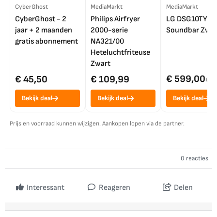
CyberGhost
MediaMarkt
MediaMarkt
CyberGhost - 2
Philips Airfryer
LG DSG10TY
jaar + 2 maanden
2000-serie
Soundbar Zwar
gratis abonnement
NA321/00
Heteluchtfriteuse
Zwart
€ 599,00
€ 45,50
€ 109,99
€ 7
Bekijk deal
Bekijk deal
Bekijk deal
Prijs en voorraad kunnen wijzigen. Aankopen lopen via de partner.
0 reacties
Interessant
Reageren
Delen