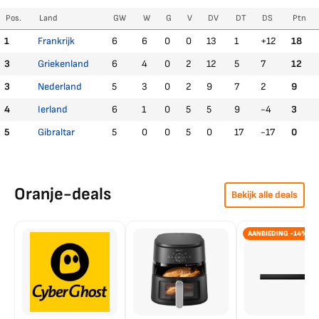
Pos.
Land
GW
W
G
V
DV
DT
DS
Ptn
1
Frankrijk
6
6
0
0
13
1
+12
18
3
Griekenland
6
4
0
2
12
5
7
12
3
Nederland
5
3
0
2
9
7
2
9
4
Ierland
6
1
0
5
5
9
-4
3
5
Gibraltar
5
0
0
5
0
17
-17
0
Oranje-deals
Bekijk alle deals
AANBIEDING -14%