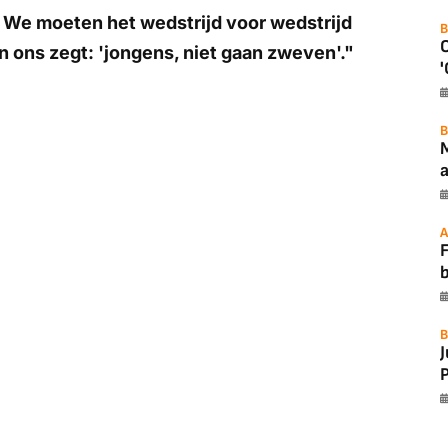
oor. We moeten het wedstrijd voor wedstrijd
B
n ons zegt: 'jongens, niet gaan zweven'."
'
B
a
A
F
B
P