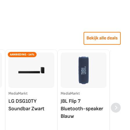
Bekijk alle deals
AANBIEDING -14%
MediaMarkt
MediaMarkt
EP.nl
LG DSG10TY
JBL Flip 7
LG OL
Soundbar Zwart
Bluetooth-speaker
4K TV (
Blauw