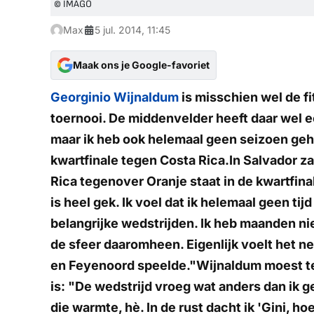
© IMAGO
Max
5 jul. 2014, 11:45
Maak ons je Google-favoriet
Georginio Wijnaldum
is misschien wel de fi
toernooi. De middenvelder heeft daar wel een
maar ik heb ook helemaal geen seizoen geh
kwartfinale tegen Costa Rica.In Salvador zal
Rica tegenover Oranje staat in de kwartfina
is heel gek. Ik voel dat ik helemaal geen t
belangrijke wedstrijden. Ik heb maanden ni
de sfeer daaromheen. Eigenlijk voelt het net
en Feyenoord speelde."Wijnaldum moest te
is: "De wedstrijd vroeg wat anders dan ik
die warmte, hè. In de rust dacht ik 'Gini, ho