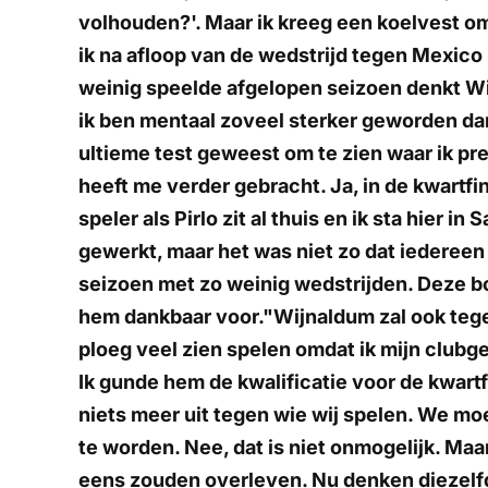
volhouden?'. Maar ik kreeg een koelvest om,
ik na afloop van de wedstrijd tegen Mexico
weinig speelde afgelopen seizoen denkt Wi
ik ben mentaal zoveel sterker geworden dan
ultieme test geweest om te zien waar ik pre
heeft me verder gebracht. Ja, in de kwartf
speler als Pirlo zit al thuis en ik sta hier in
gewerkt, maar het was niet zo dat iederee
seizoen met zo weinig wedstrijden. Deze b
hem dankbaar voor."Wijnaldum zal ook tegen
ploeg veel zien spelen omdat ik mijn clubg
Ik gunde hem de kwalificatie voor de kwartf
niets meer uit tegen wie wij spelen. We 
te worden. Nee, dat is niet onmogelijk. Maa
eens zouden overleven. Nu denken diezel