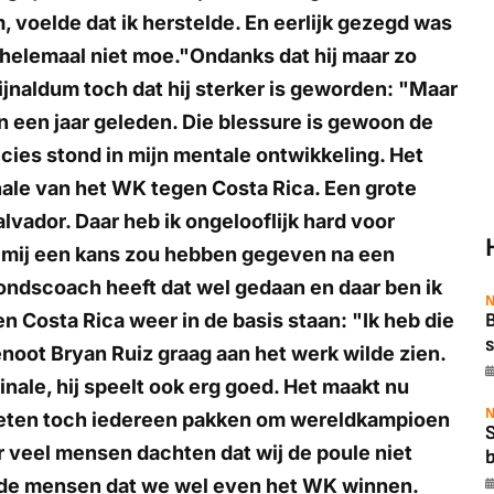
 voelde dat ik herstelde. En eerlijk gezegd was
 helemaal niet moe."Ondanks dat hij maar zo
jnaldum toch dat hij sterker is geworden: "Maar
 een jaar geleden. Die blessure is gewoon de
cies stond in mijn mentale ontwikkeling. Het
inale van het WK tegen Costa Rica. Een grote
 Salvador. Daar heb ik ongelooflijk hard voor
n mij een kans zou hebben gegeven na een
ondscoach heeft dat wel gedaan en daar ben ik
N
 Costa Rica weer in de basis staan: "Ik heb die
B
s
enoot Bryan Ruiz graag aan het werk wilde zien.
inale, hij speelt ook erg goed. Het maakt nu
N
moeten toch iedereen pakken om wereldkampioen
r veel mensen dachten dat wij de poule niet
b
fde mensen dat we wel even het WK winnen.