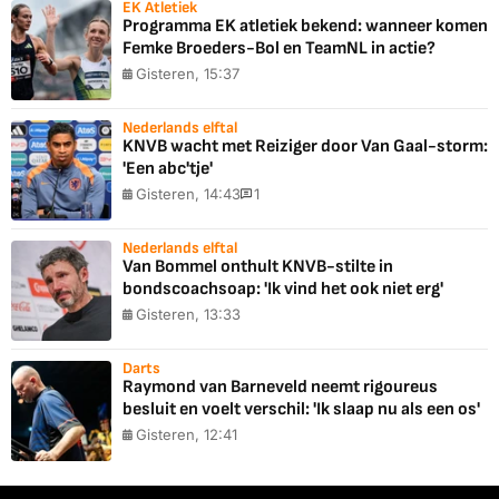
EK Atletiek
Programma EK atletiek bekend: wanneer komen
Femke Broeders-Bol en TeamNL in actie?
Gisteren, 15:37
Nederlands elftal
KNVB wacht met Reiziger door Van Gaal-storm:
'Een abc'tje'
Gisteren, 14:43
1
Nederlands elftal
Van Bommel onthult KNVB-stilte in
bondscoachsoap: 'Ik vind het ook niet erg'
Gisteren, 13:33
Darts
Raymond van Barneveld neemt rigoureus
besluit en voelt verschil: 'Ik slaap nu als een os'
Gisteren, 12:41