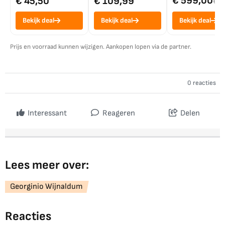
€ 599,00
€ 45,50
€ 109,99
€ 7
Bekijk deal
Bekijk deal
Bekijk deal
Prijs en voorraad kunnen wijzigen. Aankopen lopen via de partner.
0 reacties
Interessant
Reageren
Delen
Lees meer over:
Georginio Wijnaldum
Reacties