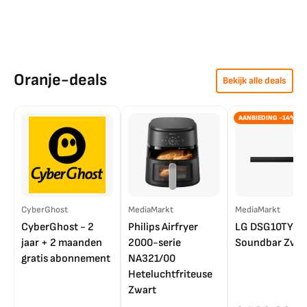
Oranje-deals
Bekijk alle deals
AANBIEDING -14%
CyberGhost
MediaMarkt
MediaMarkt
CyberGhost - 2
Philips Airfryer
LG DSG10TY
jaar + 2 maanden
2000-serie
Soundbar Zwar
gratis abonnement
NA321/00
Heteluchtfriteuse
Zwart