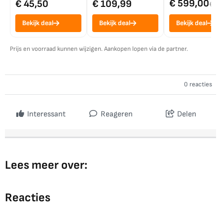
€ 599,00
€ 45,50
€ 109,99
€ 7
Bekijk deal
Bekijk deal
Bekijk deal
Prijs en voorraad kunnen wijzigen. Aankopen lopen via de partner.
0 reacties
Interessant
Reageren
Delen
Lees meer over:
Reacties