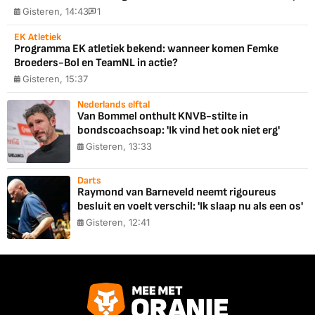
Gisteren, 14:43
1
EK Atletiek
Programma EK atletiek bekend: wanneer komen Femke
Broeders-Bol en TeamNL in actie?
Gisteren, 15:37
Nederlands elftal
Van Bommel onthult KNVB-stilte in
bondscoachsoap: 'Ik vind het ook niet erg'
Gisteren, 13:33
Darts
Raymond van Barneveld neemt rigoureus
besluit en voelt verschil: 'Ik slaap nu als een os'
Gisteren, 12:41