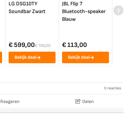
LG DSG10TY
JBL Flip 7
LG OL
Soundbar Zwart
Bluetooth-speaker
4K TV (
Blauw
€ 599,00
€ 113,00
€ 1.0
€ 700,00
Bekijk deal
Bekijk deal
Bekij
0 reacties
Reageren
Delen