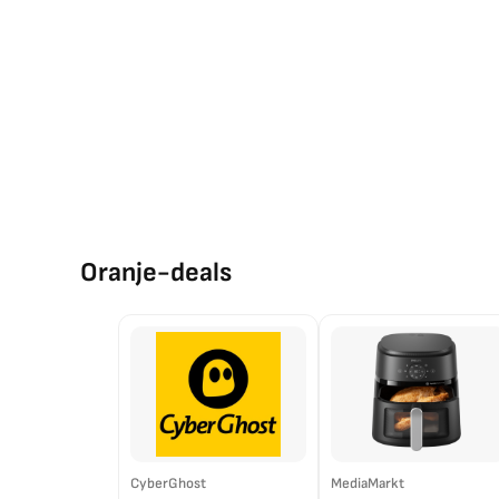
Oranje-deals
CyberGhost
MediaMarkt