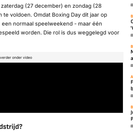
e zaterdag (27 december) en zondag (28
 te voldoen. Omdat Boxing Day dit jaar op
B
 in een normaal speelweekend - maar één
'
speeld worden. Die rol is dus weggelegd voor
B
a
t verder onder video
A
F
B
P
dstrijd?