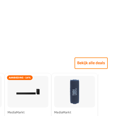
Bekijk alle deals
AANBIEDING -14%
MediaMarkt
MediaMarkt
EP.nl