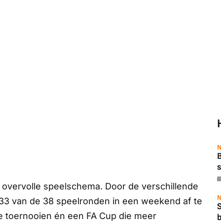
N
B
s
t overvolle speelschema. Door de verschillende
N
 33 van de 38 speelronden in een weekend af te
e toernooien én een FA Cup die meer
b