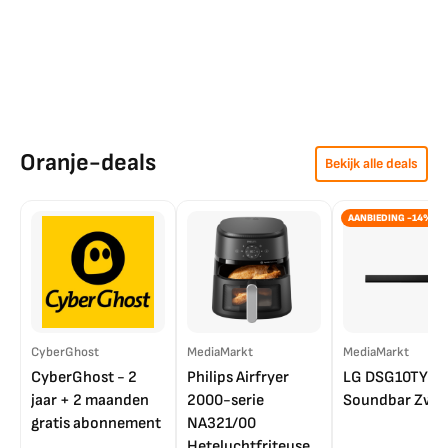
Oranje-deals
Bekijk alle deals
AANBIEDING -14%
CyberGhost
MediaMarkt
MediaMarkt
CyberGhost - 2
Philips Airfryer
LG DSG10TY
jaar + 2 maanden
2000-serie
Soundbar Zwar
gratis abonnement
NA321/00
Heteluchtfriteuse