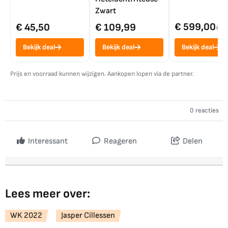
Zwart
€ 599,00
€ 45,50
€ 109,99
€ 7
Bekijk deal
Bekijk deal
Bekijk deal
Prijs en voorraad kunnen wijzigen. Aankopen lopen via de partner.
0 reacties
Interessant
Reageren
Delen
Lees meer over:
WK 2022
Jasper Cillessen