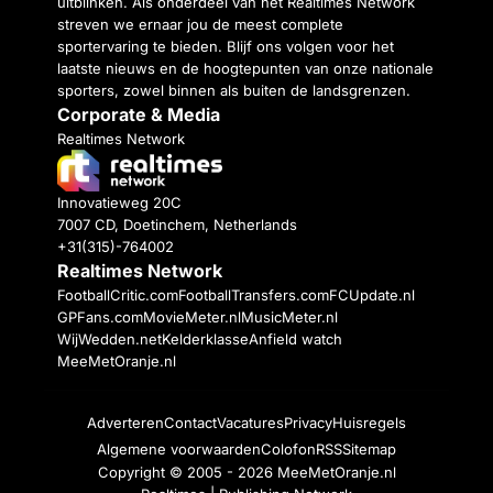
uitblinken. Als onderdeel van het Realtimes Network
streven we ernaar jou de meest complete
sportervaring te bieden. Blijf ons volgen voor het
laatste nieuws en de hoogtepunten van onze nationale
sporters, zowel binnen als buiten de landsgrenzen.
Corporate & Media
Realtimes Network
Innovatieweg 20C
7007 CD, Doetinchem, Netherlands
+31(315)-764002
Realtimes Network
FootballCritic.com
FootballTransfers.com
FCUpdate.nl
GPFans.com
MovieMeter.nl
MusicMeter.nl
WijWedden.net
Kelderklasse
Anfield watch
MeeMetOranje.nl
Adverteren
Contact
Vacatures
Privacy
Huisregels
Algemene voorwaarden
Colofon
RSS
Sitemap
Copyright © 2005 - 2026
MeeMetOranje.nl