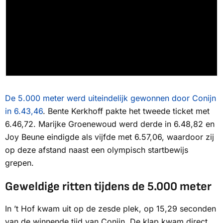
De 5.000 meter werd uiteindelijk gewonnen door Conijn
in 6.43,46
. Bente Kerkhoff pakte het tweede ticket met
6.46,72. Marijke Groenewoud werd derde in 6.48,82 en
Joy Beune eindigde als vijfde met 6.57,06, waardoor zij
op deze afstand naast een olympisch startbewijs
grepen.
Geweldige ritten tijdens de 5.000 meter
In ’t Hof kwam uit op de zesde plek, op 15,29 seconden
van de winnende tijd van Conijn. De klap kwam direct