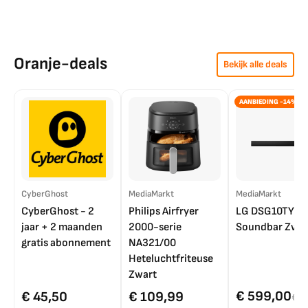
Oranje-deals
Bekijk alle deals
AANBIEDING -14%
CyberGhost
MediaMarkt
MediaMarkt
CyberGhost - 2
Philips Airfryer
LG DSG10TY
jaar + 2 maanden
2000-serie
Soundbar Zwar
gratis abonnement
NA321/00
Heteluchtfriteuse
Zwart
€ 599,00
€ 45,50
€ 109,99
€ 7