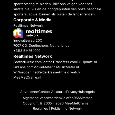
sportervaring te bieden. Blijf ons volgen voor het
laatste nieuws en de hoogtepunten van onze nationale
sporters, zowel binnen als buiten de landsgrenzen.
Corporate & Media
Realtimes Network
Innovatieweg 20C
7007 CD, Doetinchem, Netherlands
+31(315)-764002
Realtimes Network
FootballCritic.com
FootballTransfers.com
FCUpdate.nl
GPFans.com
MovieMeter.nl
MusicMeter.nl
WijWedden.net
Kelderklasse
Anfield watch
MeeMetOranje.nl
Adverteren
Contact
Vacatures
Privacy
Huisregels
Algemene voorwaarden
Colofon
RSS
Sitemap
Copyright © 2005 - 2026
MeeMetOranje.nl
Realtimes | Publishing Network