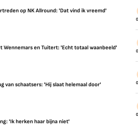
rtreden op NK Allround: 'Dat vind ik vreemd'
0
t Wennemars en Tuitert: 'Echt totaal waanbeeld'
0
0
van schaatsers: 'Hij slaat helemaal door'
0
: 'Ik herken haar bijna niet'