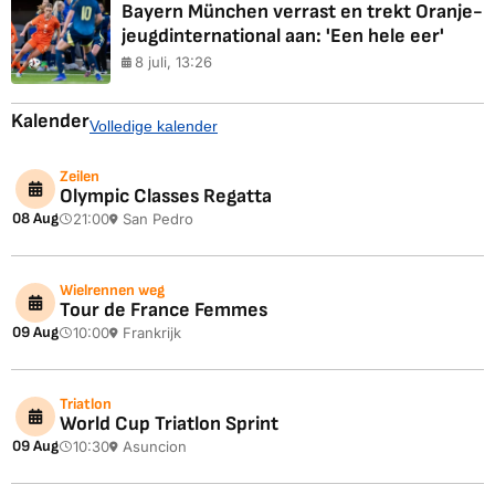
Bayern München verrast en trekt Oranje-
jeugdinternational aan: 'Een hele eer'
8 juli, 13:26
Kalender
Volledige kalender
Zeilen
Olympic Classes Regatta
08 Aug
21:00
San Pedro
Wielrennen weg
Tour de France Femmes
09 Aug
10:00
Frankrijk
Triatlon
World Cup Triatlon Sprint
09 Aug
10:30
Asuncion