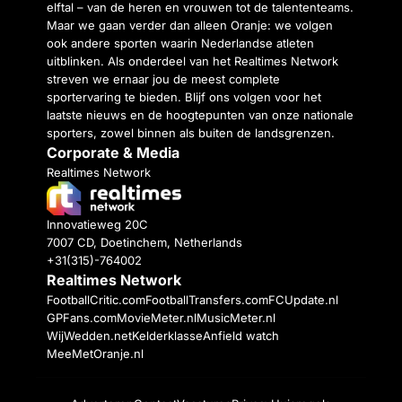
elftal – van de heren en vrouwen tot de talententeams.
Maar we gaan verder dan alleen Oranje: we volgen
ook andere sporten waarin Nederlandse atleten
uitblinken. Als onderdeel van het Realtimes Network
streven we ernaar jou de meest complete
sportervaring te bieden. Blijf ons volgen voor het
laatste nieuws en de hoogtepunten van onze nationale
sporters, zowel binnen als buiten de landsgrenzen.
Corporate & Media
Realtimes Network
Innovatieweg 20C
7007 CD, Doetinchem, Netherlands
+31(315)-764002
Realtimes Network
FootballCritic.com
FootballTransfers.com
FCUpdate.nl
GPFans.com
MovieMeter.nl
MusicMeter.nl
WijWedden.net
Kelderklasse
Anfield watch
MeeMetOranje.nl