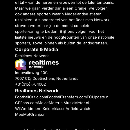
elftal – van de heren en vrouwen tot de talententeams.
Maar we gaan verder dan alleen Oranje: we volgen
ook andere sporten waarin Nederlandse atleten
uitblinken. Als onderdeel van het Realtimes Network
streven we ernaar jou de meest complete
sportervaring te bieden. Blijf ons volgen voor het
laatste nieuws en de hoogtepunten van onze nationale
sporters, zowel binnen als buiten de landsgrenzen.
Corporate & Media
Realtimes Network
Innovatieweg 20C
7007 CD, Doetinchem, Netherlands
+31(315)-764002
Realtimes Network
FootballCritic.com
FootballTransfers.com
FCUpdate.nl
GPFans.com
MovieMeter.nl
MusicMeter.nl
WijWedden.net
Kelderklasse
Anfield watch
MeeMetOranje.nl