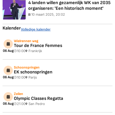
4 landen willen gezamenlijk WK van 2035
organiseren: 'Een historisch moment'
10 maart 2025, 20:02
Kalender
Volledige kalender
Wielrennen weg
Tour de France Femmes
06 Aug
10:00
Frankrijk
Schoonspringen
EK schoonspringen
06 Aug
10:00
Parijs
Zeilen
Olympic Classes Regatta
06 Aug
21:00
San Pedro