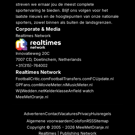
streven we ernaar jou de meest complete
sportervaring te bieden. Blijf ons volgen voor het
laatste nieuws en de hoogtepunten van onze nationale
sporters, zowel binnen als buiten de landsgrenzen.
Corporate & Media
Realtimes Network
Innovatieweg 20C
7007 CD, Doetinchem, Netherlands
+31(315)-764002
Realtimes Network
FootballCritic.com
FootballTransfers.com
FCUpdate.nl
GPFans.com
MovieMeter.nl
MusicMeter.nl
WijWedden.net
Kelderklasse
Anfield watch
MeeMetOranje.nl
Adverteren
Contact
Vacatures
Privacy
Huisregels
Algemene voorwaarden
Colofon
RSS
Sitemap
Copyright © 2005 - 2026
MeeMetOranje.nl
Realtimes | Publishing Network