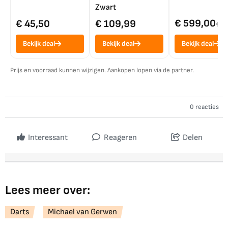
Zwart
€ 599,00
€ 45,50
€ 109,99
€ 7
Bekijk deal
Bekijk deal
Bekijk deal
Prijs en voorraad kunnen wijzigen. Aankopen lopen via de partner.
0 reacties
Interessant
Reageren
Delen
Lees meer over:
Darts
Michael van Gerwen