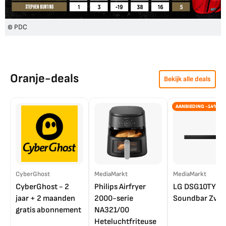
© PDC
Oranje-deals
Bekijk alle deals
AANBIEDING -14%
CyberGhost
MediaMarkt
MediaMarkt
CyberGhost - 2
Philips Airfryer
LG DSG10TY
jaar + 2 maanden
2000-serie
Soundbar Zwar
gratis abonnement
NA321/00
Heteluchtfriteuse